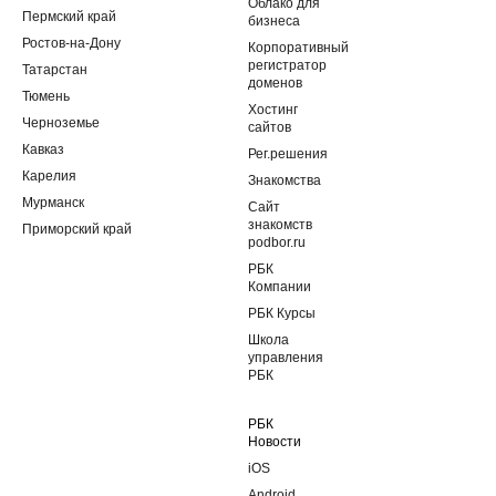
Облако для
Пермский край
бизнеса
Ростов-на-Дону
Корпоративный
регистратор
Татарстан
доменов
Тюмень
Хостинг
Черноземье
сайтов
Кавказ
Рег.решения
Карелия
Знакомства
Мурманск
Сайт
знакомств
Приморский край
podbor.ru
РБК
Компании
РБК Курсы
Школа
управления
РБК
РБК
Новости
iOS
Android