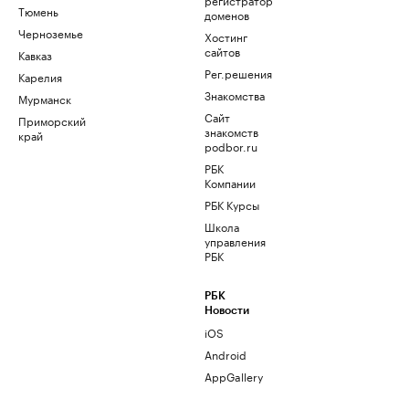
Тюмень
доменов
Черноземье
Хостинг
сайтов
Кавказ
Рег.решения
Карелия
Знакомства
Мурманск
Сайт
Приморский
знакомств
край
podbor.ru
РБК
Компании
РБК Курсы
Школа
управления
РБК
РБК
Новости
iOS
Android
AppGallery