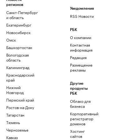
регионов
Уведомления
Санкт-Петербург
RSS Новости
и область
Екатеринбург
РБК
Новосибирск
О компании
Омск
Контактная
Башкортостан
информация
Вологодская
Редакция
область
Размещение
Калининград
рекламы
Краснодарский
край
Другие
Нижний
продукты
Новгород
РБК
Пермский край
Облако для
бизнеса
Ростов-на-Дону
Корпоративный
Татарстан
регистратор
Тюмень
доменов
Черноземье
Хостинг
сайтов
Кавказ