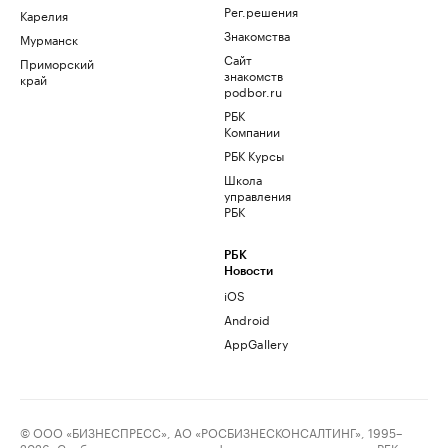
Рег.решения
Карелия
Знакомства
Мурманск
Сайт
Приморский
знакомств
край
podbor.ru
РБК
Компании
РБК Курсы
Школа
управления
РБК
РБК
Новости
iOS
Android
AppGallery
© ООО «БИЗНЕСПРЕСС», АО «РОСБИЗНЕСКОНСАЛТИНГ», 1995–
2026. Сообщения и материалы информационного агентства «РБК»