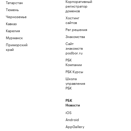
Корпоративный
Татарстан
регистратор
Тюмень
доменов
Черноземье
Хостинг
сайтов
Кавказ
Рег.решения
Карелия
Знакомства
Мурманск
Сайт
Приморский
знакомств
край
podbor.ru
РБК
Компании
РБК Курсы
Школа
управления
РБК
РБК
Новости
iOS
Android
AppGallery