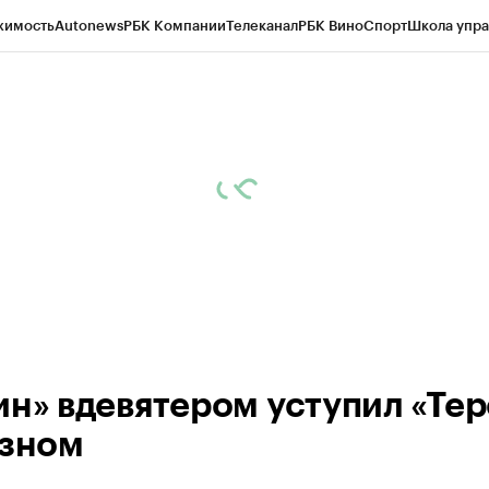
жимость
Autonews
РБК Компании
Телеканал
РБК Вино
Спорт
Школа упра
ипто
РБК Бизнес-среда
Дискуссионный клуб
Исследования
Кредитные 
рагентов
Политика
Экономика
Бизнес
Технологии и медиа
Финансы
Рын
ин» вдевятером уступил «Тер
озном