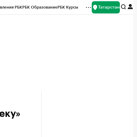
Татарстан
вления РБК
РБК Образование
РБК Курсы
рейтинги
Франшизы
Газета
ок наличной валюты
еку»