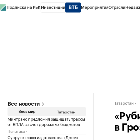
Подписка на РБК
Инвестиции
Мероприятия
Отрасли
Недви
РБК Life
Тренды
Визионеры
Национальные проекты
Город
Стиль
Кр
Спецпроекты СПб
Конференции СПб
Спецпроекты
Проверка конт
Татарстан
Все новости
Татарстан
Весь мир
«Руб
Минтранс предложил защищать трассы
от БПЛА за счет дорожных бюджетов
в Гр
Политика
Супруге главы издательства «Джем»