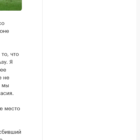
со
ионе
то, что
зу. Я
лее
е не
ю мы
асия.
ое место
 сбивший
е