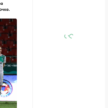
ра
очке.