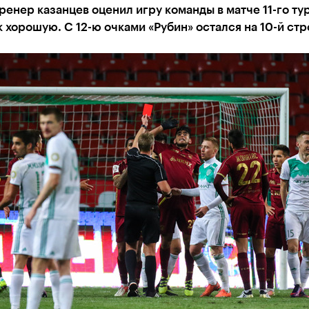
ренер казанцев оценил игру команды в матче 11-го ту
 хорошую. С 12-ю очками «Рубин» остался на 10-й стр