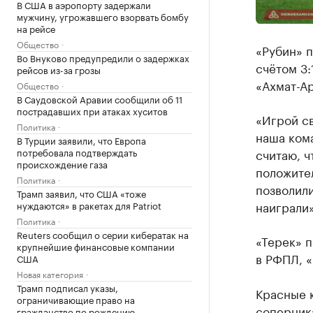
В США в аэропорту задержали
мужчину, угрожавшего взорвать бомбу
на рейсе
Общество
«Рубин» п
Во Внуково предупредили о задержках
счётом 3:
рейсов из-за грозы
«Ахмат-Ар
Общество
В Саудовской Аравии сообщили об 11
пострадавших при атаках хуситов
«Игрой св
Политика
наша кома
В Турции заявили, что Европа
потребовала подтверждать
считаю, ч
происхождение газа
положител
Политика
позволили
Трамп заявил, что США «тоже
наиграли»
нуждаются» в ракетах для Patriot
Политика
Reuters сообщил о серии кибератак на
«Терек» п
крупнейшие финансовые компании
в РФПЛ, «
США
Новая категория
Трамп подписал указы,
Красные 
ограничивающие право на
соперника
гражданство по рождению