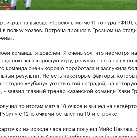
роиграл на выезде «Терек» ​в матче 11-го тура РФПЛ, 
1 в пользу хозяев. Встреча прошла в Грозном на стад
ена».
оей команды я доволен. Я очень зол, что несмотря на 
нда показала хорошую игру, результат не в нашу поль
то команда очень хорошо поработала и заслужила бо
ьный результат. Но есть некоторые факторы, которы
 сегодня «Рубину» уехать с той наградой, на котору
, - заявил главный тренер казанской команды Хави Гр
олучил по итогам матча 18 очков и вышел на четвёрт
Рубин» с 12-ю очками остался на 10-й строчке.
карточки на исходе часа игры получил Мийо Цакташ,
 в центре поля и Карлос Самбрано, заработавший дв