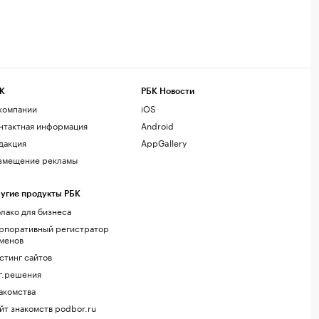
К
РБК Новости
компании
iOS
нтактная информация
Android
дакция
AppGallery
змещение рекламы
угие продукты РБК
лако для бизнеса
рпоративный регистратор
менов
стинг сайтов
г.решения
акомства
йт знакомств podbor.ru