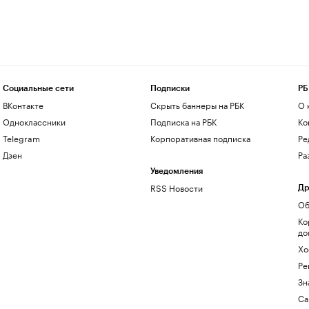
Социальные сети
Подписки
РБ
ВКонтакте
Скрыть баннеры на РБК
О 
Одноклассники
Подписка на РБК
Ко
Telegram
Корпоративная подписка
Ре
Дзен
Ра
Уведомления
RSS Новости
Др
Об
Ко
до
Хо
Ре
Зн
Са