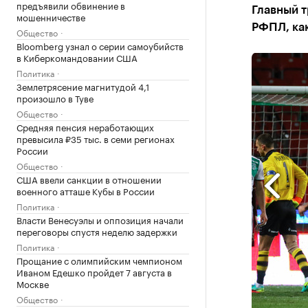
предъявили обвинение в
Главный т
мошенничестве
РФПЛ, как
Общество
Bloomberg узнал о серии самоубийств
в Киберкомандовании США
Политика
Землетрясение магнитудой 4,1
произошло в Туве
Общество
Средняя пенсия неработающих
превысила ₽35 тыс. в семи регионах
России
Общество
США ввели санкции в отношении
военного атташе Кубы в России
Политика
Власти Венесуэлы и оппозиция начали
переговоры спустя неделю задержки
Политика
Прощание с олимпийским чемпионом
Иваном Едешко пройдет 7 августа в
Москве
Общество