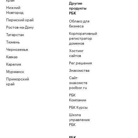
Другие
Нижний
продукты
Новгород
РБК
Пермский край
Облако для
бизнеса
Ростов-на-Дону
Корпоративный
Татарстан
регистратор
Тюмень
доменов
Черноземье
Хостинг
сайтов
Кавказ
Рег.решения
Карелия
Знакомства
Мурманск
Сайт
Приморский
знакомств
край
podbor.ru
РБК
Компании
РБК Курсы
Школа
управления
РБК
РБК