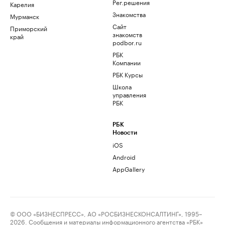
Рег.решения
Карелия
Знакомства
Мурманск
Сайт
Приморский
знакомств
край
podbor.ru
РБК
Компании
РБК Курсы
Школа
управления
РБК
РБК
Новости
iOS
Android
AppGallery
© ООО «БИЗНЕСПРЕСС», АО «РОСБИЗНЕСКОНСАЛТИНГ», 1995–
2026. Сообщения и материалы информационного агентства «РБК»