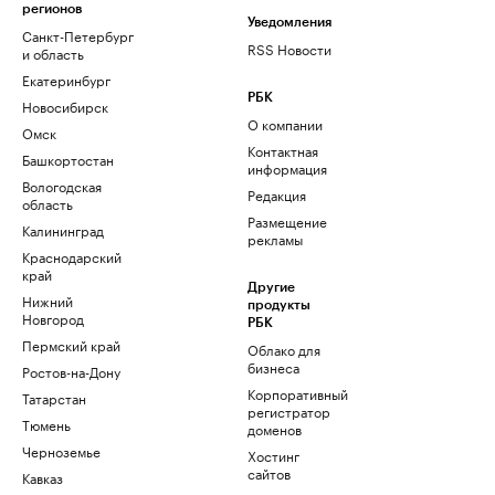
регионов
Уведомления
Санкт-Петербург
RSS Новости
и область
Екатеринбург
РБК
Новосибирск
О компании
Омск
Контактная
Башкортостан
информация
Вологодская
Редакция
область
Размещение
Калининград
рекламы
Краснодарский
край
Другие
Нижний
продукты
Новгород
РБК
Пермский край
Облако для
бизнеса
Ростов-на-Дону
Корпоративный
Татарстан
регистратор
Тюмень
доменов
Черноземье
Хостинг
сайтов
Кавказ