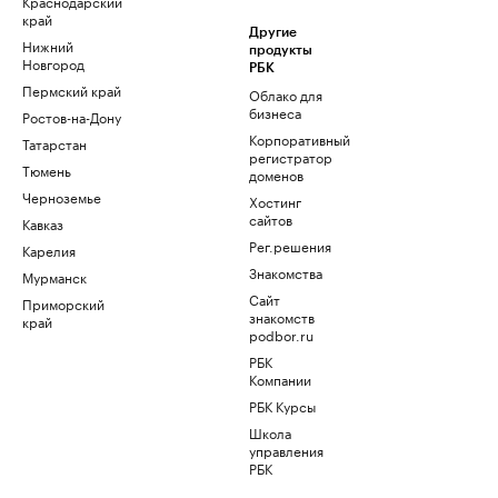
Краснодарский
край
Другие
Нижний
продукты
Новгород
РБК
Пермский край
Облако для
бизнеса
Ростов-на-Дону
Корпоративный
Татарстан
регистратор
Тюмень
доменов
Черноземье
Хостинг
сайтов
Кавказ
Рег.решения
Карелия
Знакомства
Мурманск
Сайт
Приморский
знакомств
край
podbor.ru
РБК
Компании
РБК Курсы
Школа
управления
РБК