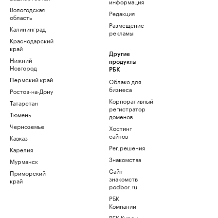
информация
Вологодская
Редакция
область
Размещение
Калининград
рекламы
Краснодарский
край
Другие
Нижний
продукты
Новгород
РБК
Пермский край
Облако для
бизнеса
Ростов-на-Дону
Корпоративный
Татарстан
регистратор
Тюмень
доменов
Черноземье
Хостинг
сайтов
Кавказ
Рег.решения
Карелия
Знакомства
Мурманск
Сайт
Приморский
знакомств
край
podbor.ru
РБК
Компании
РБК Курсы