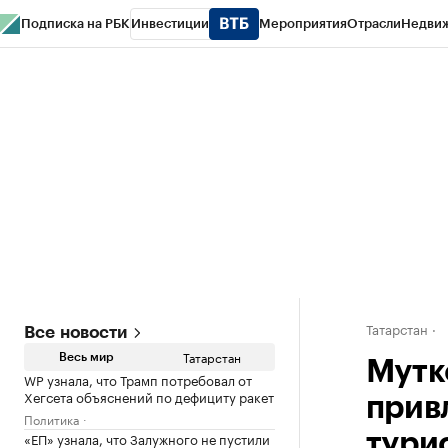
Подписка на РБК
Инвестиции
Мероприятия
Отрасли
Недви
РБК Life
Тренды
Визионеры
Национальные проекты
Город
Стиль
Кр
Спецпроекты СПб
Конференции СПб
Спецпроекты
Проверка конт
Татарстан
Все новости
Татарстан
Весь мир
Мутк
WP узнала, что Трамп потребовал от
Хегсета объяснений по дефициту ракет
прив
Политика
«ЕП» узнала, что Залужного не пустили
тури