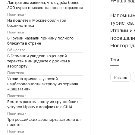
Лантратова заявила, что судьба более
300 курян неизвестна после вторжения
Напомним,
Политика
На подлете к Москве сбили три
туристов.
беспилотника
Италии и 
Политика
посещали
В Грузии назвали причину полного
блэкаута в стране
Новгород
Общество
В Германии увидели «сценарий
Теги
теракта» в инциденте с дроном в
аэропорту
Политика
Казань
Украина признала угрозой
нацбезопасности актрису из сериала
«СашаТаня»
Политика
Reuters раскрыл одну из крупнейших
уступок Ирану в конфликте с США
Политика
Три российских аэропорта закрыли для
полетов
Политика