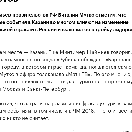
ьер правительства РФ Виталий Мутко отметил, что
е события в Казани во многом влияют на изменение
ской отрасли в России и включил ее в тройку лидеро
ьем месте — Казань. Еще Минтимер Шаймиев говорил,
лать многое, но когда «Рубин» побеждает «Барселон
 городу, в котором играет команда, появляется сам с
Мутко в эфире телеканала «Матч ТВ». По его мнению,
есто по привлекательности для туристов по-прежнем
 Москва и Санкт-Петербург.
етил, что затраты на развитие инфраструктуры к ва
м событиям, в том числе и к ЧМ-2018, — это инвести
 их никто не считает.
ача — открыть страну», — добавил вице-премьер РФ.