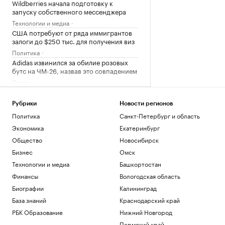
Wildberries начала подготовку к
запуску собственного мессенджера
Технологии и медиа
США потребуют от ряда иммигрантов
залоги до $250 тыс. для получения виз
Политика
Adidas извинился за обилие розовых
бутс на ЧМ-26, назвав это совпадением
Спорт
Игрока «Зенита» госпитализировали
после удара локтем в матче Кубка
Рубрики
Новости регионов
России
Политика
Санкт-Петербург и область
Спорт
Экономика
Екатеринбург
Росстандарт запретил продажу
некоторых грузовиков Dongfeng и
Общество
Новосибирск
Zoomlion
Бизнес
Омск
Бизнес
Технологии и медиа
Башкортостан
Финансы
Вологодская область
Загрузить еще
Биографии
Калининград
База знаний
Краснодарский край
РБК Образование
Нижний Новгород
Пермский край