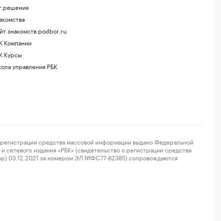
г.решения
акомства
йт знакомств podbor.ru
К Компании
К Курсы
ола управления РБК
регистрации средства массовой информации выдано Федеральной
и сетевого издания «РБК» (свидетельство о регистрации средства
ор) 03.12.2021 за номером ЭЛ №ФС77-82385) сопровождаются