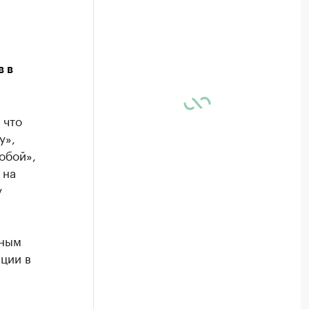
в в
 что
у»,
обой»,
 на
у
жным
ции в