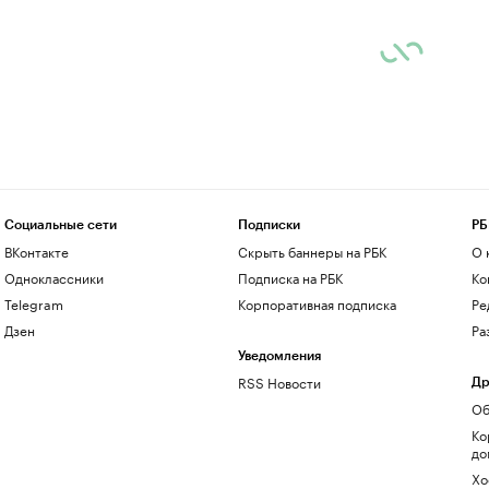
Социальные сети
Подписки
РБ
ВКонтакте
Скрыть баннеры на РБК
О 
Одноклассники
Подписка на РБК
Ко
Telegram
Корпоративная подписка
Ре
Дзен
Ра
Уведомления
RSS Новости
Др
Об
Ко
до
Хо