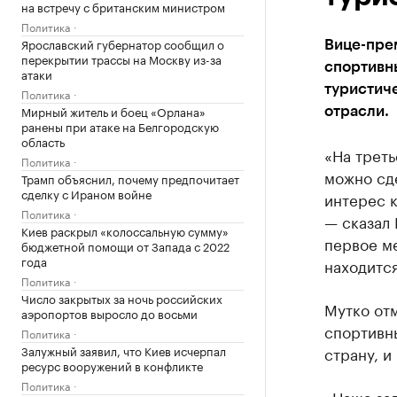
на встречу с британским министром
Политика
Ярославский губернатор сообщил о
Вице-прем
перекрытии трассы на Москву из-за
спортивны
атаки
туристиче
Политика
Мирный житель и боец «Орлана»
отрасли.
ранены при атаке на Белгородскую
область
«На трет
Политика
можно сде
Трамп объяснил, почему предпочитает
сделку с Ираном войне
интерес к
Политика
— сказал 
Киев раскрыл «колоссальную сумму»
первое м
бюджетной помощи от Запада с 2022
года
находится
Политика
Число закрытых за ночь российских
Мутко отм
аэропортов выросло до восьми
спортивны
Политика
Залужный заявил, что Киев исчерпал
страну, и
ресурс вооружений в конфликте
Политика
«Наша зад