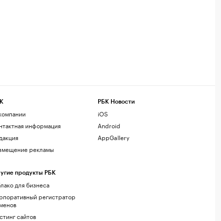
К
РБК Новости
компании
iOS
нтактная информация
Android
дакция
AppGallery
змещение рекламы
угие продукты РБК
лако для бизнеса
рпоративный регистратор
менов
стинг сайтов