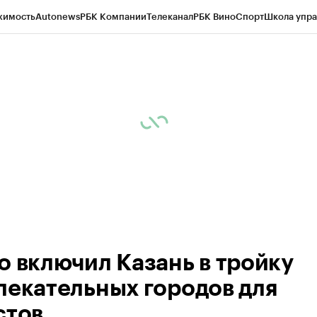
жимость
Autonews
РБК Компании
Телеканал
РБК Вино
Спорт
Школа упра
ипто
РБК Бизнес-среда
Дискуссионный клуб
Исследования
Кредитные 
рагентов
Политика
Экономика
Бизнес
Технологии и медиа
Финансы
Рын
о включил Казань в тройку
лекательных городов для
стов