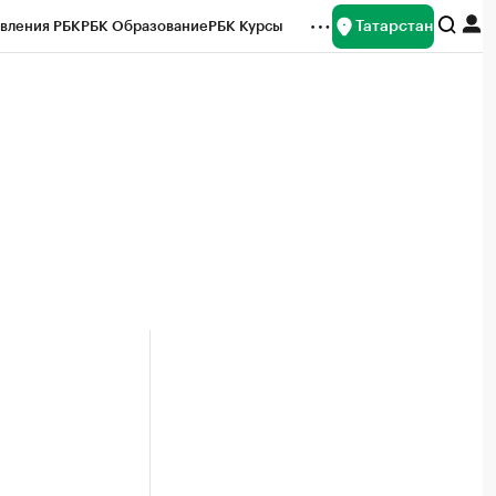
Татарстан
вления РБК
РБК Образование
РБК Курсы
рейтинги
Франшизы
Газета
ок наличной валюты