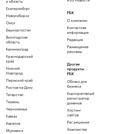
и область
Екатеринбург
РБК
Новосибирск
О компании
Омск
Контактная
Башкортостан
информация
Вологодская
Редакция
область
Размещение
Калининград
рекламы
Краснодарский
край
Другие
Нижний
продукты
Новгород
РБК
Пермский край
Облако для
бизнеса
Ростов-на-Дону
Корпоративный
Татарстан
регистратор
Тюмень
доменов
Черноземье
Хостинг
сайтов
Кавказ
Рег.решения
Карелия
Знакомства
Мурманск