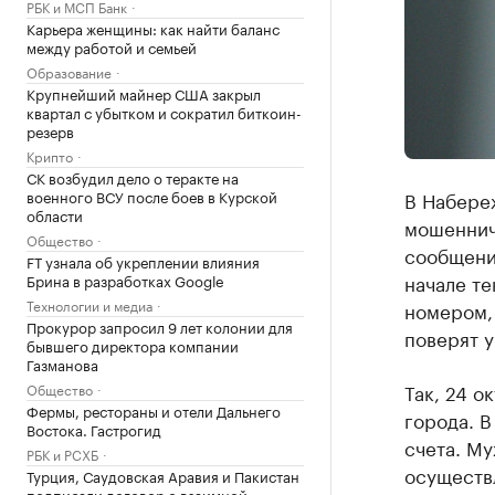
РБК и МСП Банк
Карьера женщины: как найти баланс
между работой и семьей
Образование
Крупнейший майнер США закрыл
квартал с убытком и сократил биткоин-
резерв
Крипто
СК возбудил дело о теракте на
военного ВСУ после боев в Курской
В Набере
области
мошенниче
Общество
сообщения
FT узнала об укреплении влияния
начале те
Брина в разработках Google
Технологии и медиа
номером,
Прокурор запросил 9 лет колонии для
поверят у
бывшего директора компании
Газманова
Так, 24 о
Общество
Фермы, рестораны и отели Дальнего
города. В
Востока. Гастрогид
счета. Му
РБК и РСХБ
осуществ
Турция, Саудовская Аравия и Пакистан
подписали договор о взаимной