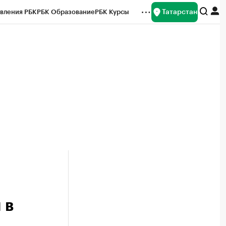
Татарстан
вления РБК
РБК Образование
РБК Курсы
рейтинги
Франшизы
Газета
ок наличной валюты
 в