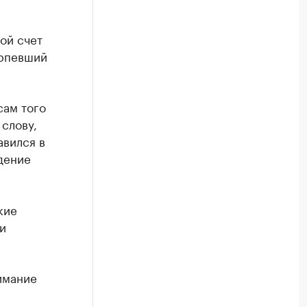
ой счет
ерпевший
сам того
 слову,
авился в
дение
кие
и
имание