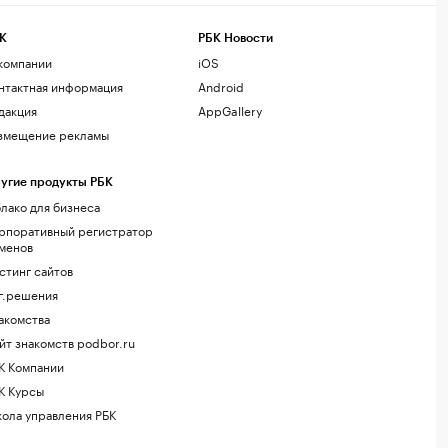
К
РБК Новости
компании
iOS
нтактная информация
Android
дакция
AppGallery
змещение рекламы
угие продукты РБК
лако для бизнеса
рпоративный регистратор
менов
стинг сайтов
г.решения
акомства
йт знакомств podbor.ru
К Компании
К Курсы
ола управления РБК