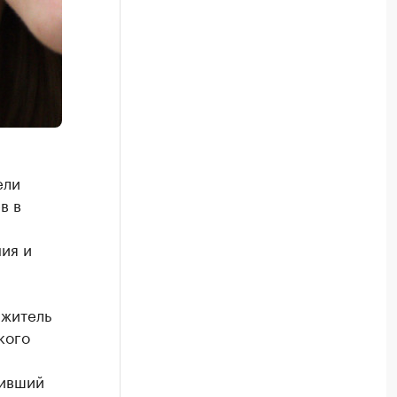
ели
в в
ия и
 житель
кого
тивший