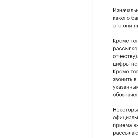
Изначальн
какого ба
это они п
Кроме тог
рассылке
отчеству)
цифры ном
Кроме тог
звонить в
указанным
обозначе
Некоторы
официаль
приема в
рассылаю