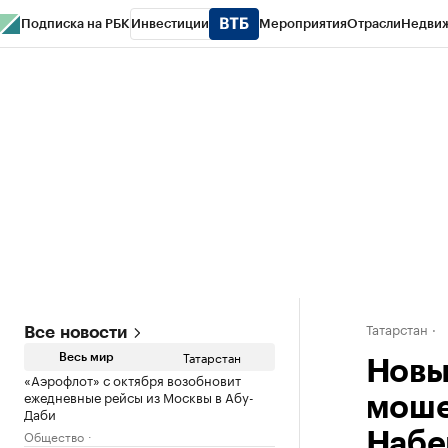
Подписка на РБК
Инвестиции
Мероприятия
Отрасли
Недви
РБК Life
Тренды
Визионеры
Национальные проекты
Город
Стиль
Кр
Спецпроекты СПб
Конференции СПб
Спецпроекты
Проверка конт
Татарстан
Все новости
Татарстан
Весь мир
Новы
«Аэрофлот» с октября возобновит
ежедневные рейсы из Москвы в Абу-
моше
Даби
Общество
Набе