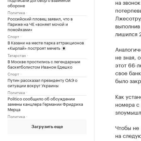
на звонок
обороне
потерпев
Политика
Лжесотру
Российский пловец заявил, что в
Париже на ЧЕ «воняет мочой и
выполнив
помойками»
лишился 2
Спорт
В Казани на месте парка аттракционов
«Кырлай» построят мечеть
Аналогичн
Татарстан
не зная, 
В Москве простились с легендарным
этот 66-
баскетболистом Иваном Едешко
свое банк
Спорт
было закр
Путин рассказал президенту ОАЭ о
ситуации вокруг Украины
Политика
Как устан
Politico сообщило об обсуждении
номера с
замены канцлера Германии Фридриха
Мерца
злоумышл
Политика
Чтобы не 
Загрузить еще
на следу