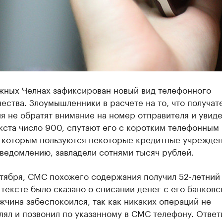
жных Челнах зафиксирован новый вид телефонного
ства. Злоумышленники в расчете на то, что получат
 не обратят внимание на номер отправителя и увиде
кста число 900, спутают его с коротким телефонным
 которым пользуются некоторые кредитные учрежден
ведомлению, завладели сотнями тысяч рублей.
ктября, СМС похожего содержания получил 52-летний
 тексте было сказано о списании денег с его банковс
жчина забеспокоился, так как никаких операций не
лял и позвонил по указанному в СМС телефону. Отве