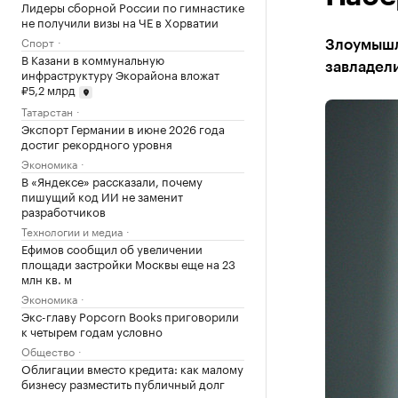
Лидеры сборной России по гимнастике
не получили визы на ЧЕ в Хорватии
Спорт
Злоумышл
В Казани в коммунальную
завладели
инфраструктуру Экорайона вложат
₽5,2 млрд
Татарстан
Экспорт Германии в июне 2026 года
достиг рекордного уровня
Экономика
В «Яндексе» рассказали, почему
пишущий код ИИ не заменит
разработчиков
Технологии и медиа
Ефимов сообщил об увеличении
площади застройки Москвы еще на 23
млн кв. м
Экономика
Экс-главу Popcorn Books приговорили
к четырем годам условно
Общество
Облигации вместо кредита: как малому
бизнесу разместить публичный долг