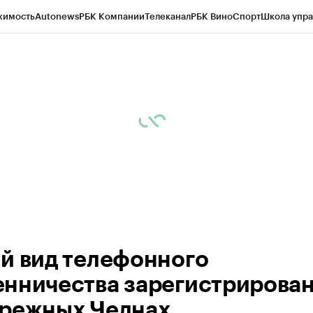
жимость
Autonews
РБК Компании
Телеканал
РБК Вино
Спорт
Школа упра
ипто
РБК Бизнес-среда
Дискуссионный клуб
Исследования
Кредитные 
рагентов
Политика
Экономика
Бизнес
Технологии и медиа
Финансы
Рын
й вид телефонного
нничества зарегистрирован
режных Челнах