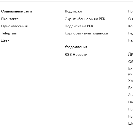
Социальные сети
Подписки
РБ
ВКонтакте
Скрыть баннеры на РБК
О 
Одноклассники
Подписка на РБК
Ко
Telegram
Корпоративная подписка
Ре
Дзен
Ра
Уведомления
RSS Новости
Др
Об
Ко
до
Хо
Ре
Зн
Са
РБ
РБ
Шк