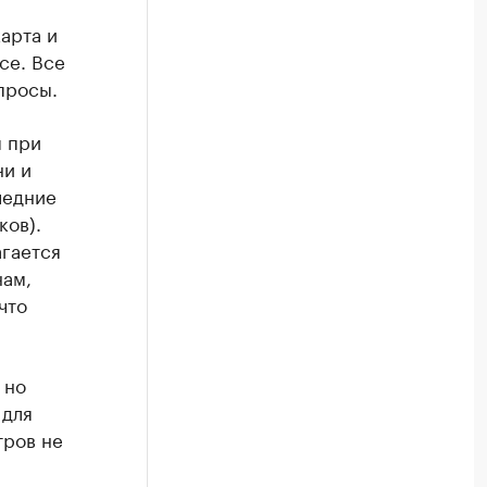
арта и
се. Все
просы.
я при
ни и
ледние
ков).
агается
нам,
что
 но
 для
тров не