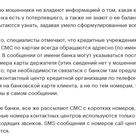
о мошенники не владеют информацией о том, какая к
нка есть у потерпевшего, а также не знают о ее балан
ытаются узнать, задавая умело сформулированные во
о, специалисты отмечают, что кредитные учреждени
 СМС по картам всегда обращаются адресно (по име
. В сообщении от имени банка могут указываться пос
ера карты держателя (этих сведений нет у мошенни
о, при необходимости связаться с банком там предл
 контактный центр кредитной организации по телефо
 на банковской карте клиента, а не по тем номерам, 
ны в самом сообщении.
е банки, все же рассылают СМС с коротких номеров,
ные номера контактных центров используются только
ходящих звонков. SMS-сообщения с номеров call-цен
тся.