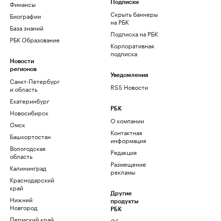
Финансы
Подписки
Скрыть баннеры
Биографии
на РБК
База знаний
Подписка на РБК
РБК Образование
Корпоративная
подписка
Новости
регионов
Уведомления
Санкт-Петербург
RSS Новости
и область
Екатеринбург
РБК
Новосибирск
О компании
Омск
Контактная
Башкортостан
информация
Вологодская
Редакция
область
Размещение
Калининград
рекламы
Краснодарский
край
Другие
Нижний
продукты
Новгород
РБК
Пермский край
Облако для