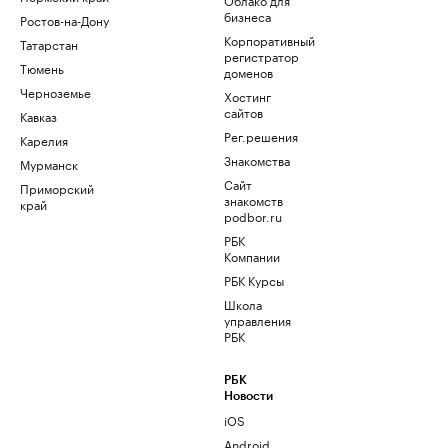
бизнеса
Ростов-на-Дону
Корпоративный
Татарстан
регистратор
Тюмень
доменов
Черноземье
Хостинг
сайтов
Кавказ
Рег.решения
Карелия
Знакомства
Мурманск
Сайт
Приморский
знакомств
край
podbor.ru
РБК
Компании
РБК Курсы
Школа
управления
РБК
РБК
Новости
iOS
Android