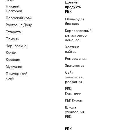
Другие
Нижний
продукты
Новгород
РБК
Пермский край
Облако для
бизнеса
Ростов-на-Дону
Корпоративный
Татарстан
регистратор
Тюмень
доменов
Черноземье
Хостинг
сайтов
Кавказ
Рег.решения
Карелия
Знакомства
Мурманск
Сайт
Приморский
знакомств
край
podbor.ru
РБК
Компании
РБК Курсы
Школа
управления
РБК
РБК