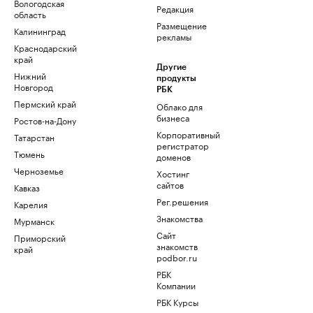
Вологодская
Редакция
область
Размещение
Калининград
рекламы
Краснодарский
край
Другие
Нижний
продукты
Новгород
РБК
Пермский край
Облако для
бизнеса
Ростов-на-Дону
Корпоративный
Татарстан
регистратор
Тюмень
доменов
Черноземье
Хостинг
сайтов
Кавказ
Рег.решения
Карелия
Знакомства
Мурманск
Сайт
Приморский
знакомств
край
podbor.ru
РБК
Компании
РБК Курсы