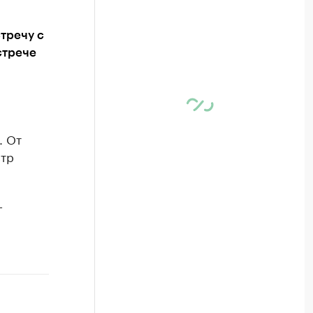
тречу с
стрече
. От
стр
г