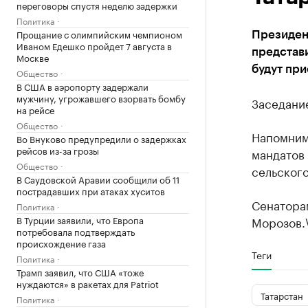
переговоры спустя неделю задержки
Политика
Прощание с олимпийским чемпионом
Президент
Иваном Едешко пройдет 7 августа в
представи
Москве
будут при
Общество
В США в аэропорту задержали
мужчину, угрожавшего взорвать бомбу
Заседание
на рейсе
Общество
Напомним,
Во Внуково предупредили о задержках
рейсов из-за грозы
мандатов 
Общество
сельского
В Саудовской Аравии сообщили об 11
пострадавших при атаках хуситов
Сенатора
Политика
В Турции заявили, что Европа
Морозов.
потребовала подтверждать
происхождение газа
Теги
Политика
Трамп заявил, что США «тоже
нуждаются» в ракетах для Patriot
Татарстан
Политика