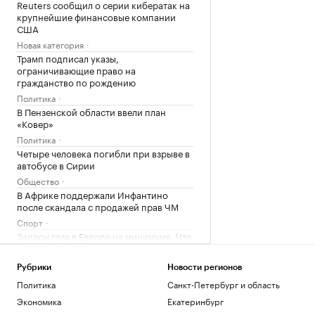
Reuters сообщил о серии кибератак на
крупнейшие финансовые компании
США
Новая категория
Трамп подписал указы,
ограничивающие право на
гражданство по рождению
Политика
В Пензенской области ввели план
«Ковер»
Политика
Четыре человека погибли при взрыве в
автобусе в Сирии
Общество
В Африке поддержали Инфантино
после скандала с продажей прав ЧМ
Спорт
Запасы газа в Европе на минимуме. Что
будет зимой
Подписка на РБК
Рубрики
Новости регионов
Экс-глава Mind Money признала вину
Политика
Санкт-Петербург и область
по «делу брокеров» о хищении ₽7 млрд
Экономика
Екатеринбург
Финансы