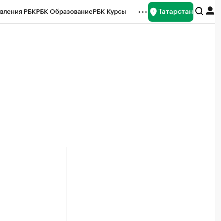
Татарстан
вления РБК
РБК Образование
РБК Курсы
рейтинги
Франшизы
Газета
ок наличной валюты