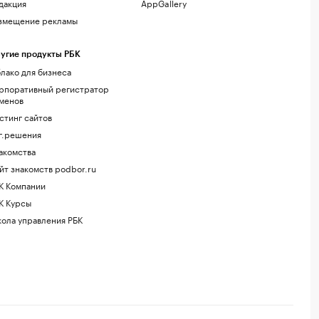
дакция
AppGallery
змещение рекламы
угие продукты РБК
лако для бизнеса
рпоративный регистратор
менов
стинг сайтов
г.решения
акомства
йт знакомств podbor.ru
К Компании
К Курсы
ола управления РБК