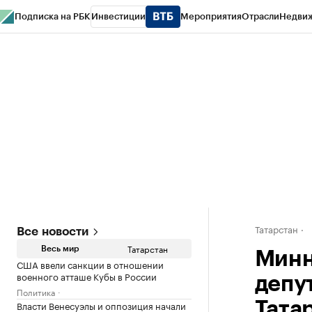
Подписка на РБК
Инвестиции
Мероприятия
Отрасли
Недви
РБК Life
Тренды
Визионеры
Национальные проекты
Город
Стиль
Кр
Спецпроекты СПб
Конференции СПб
Спецпроекты
Проверка конт
Татарстан
Все новости
Татарстан
Весь мир
Минн
США ввели санкции в отношении
военного атташе Кубы в России
депу
Политика
Власти Венесуэлы и оппозиция начали
Тата