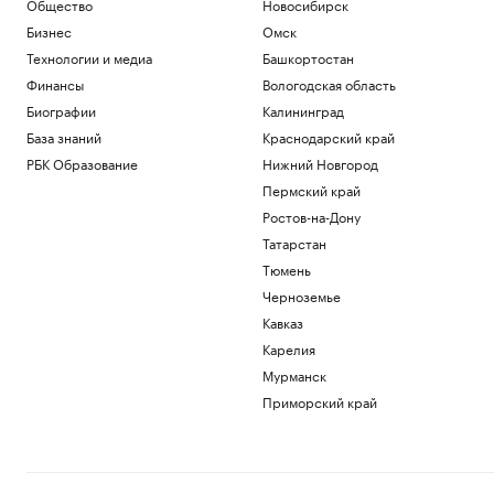
Общество
Новосибирск
Как изучали Луну: от изобретения
телескопа до высадки. Видео РБК
Бизнес
Омск
Общество
Технологии и медиа
Башкортостан
Трамп заявил о прогрессе в
Финансы
Вологодская область
урегулировании украинского
конфликта
Биографии
Калининград
Политика
База знаний
Краснодарский край
Гендиректор «ИжАвиа» объявил об
РБК Образование
Нижний Новгород
увольнении
Пермский край
Политика
Ростов-на-Дону
Матч Первой лиги перенесли из-за
проблем с вылетом «Сочи» в Москву
Татарстан
Спорт
Тюмень
Перешедший в «Лидс» Траффорд стал
Черноземье
самым дорогим британским вратарем
Кавказ
Спорт
Карелия
Загрузить еще
Мурманск
Приморский край