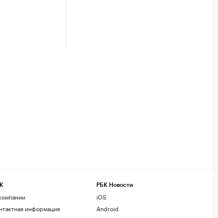
К
РБК Новости
компании
iOS
нтактная информация
Android