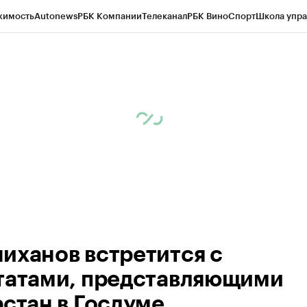
жимость
Autonews
РБК Компании
Телеканал
РБК Вино
Спорт
Школа упра
ипто
РБК Бизнес-среда
Дискуссионный клуб
Исследования
Кредитные 
рагентов
Политика
Экономика
Бизнес
Технологии и медиа
Финансы
Рын
иханов встретится с
татами, представляющими
рстан в Госдуме