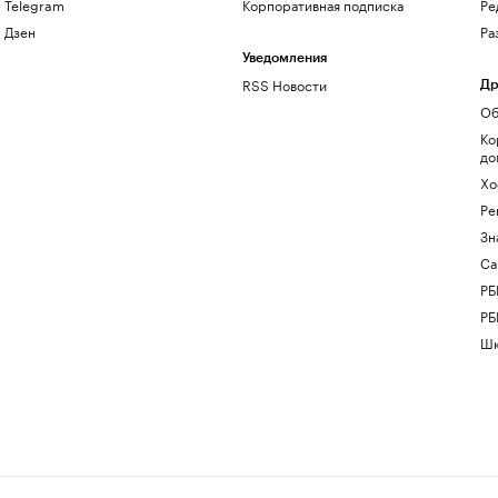
Telegram
Корпоративная подписка
Ре
Дзен
Ра
Уведомления
RSS Новости
Др
Об
Ко
до
Хо
Ре
Зн
Са
РБ
РБ
Шк