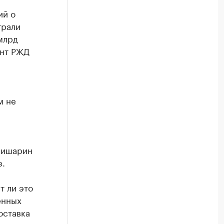
ий о
трали
млрд
ент РЖД
м не
Мишарин
е.
т ли это
енных
оставка