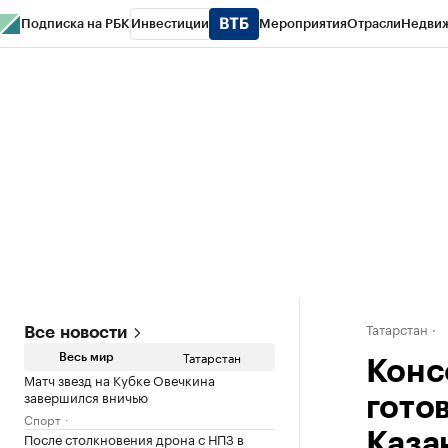
Подписка на РБК
Инвестиции
Мероприятия
Отрасли
Недви
РБК Life
Тренды
Визионеры
Национальные проекты
Город
Стиль
Кр
Спецпроекты СПб
Конференции СПб
Спецпроекты
Проверка конт
Татарстан
Все новости
Татарстан
Весь мир
Конс
Матч звезд на Кубке Овечкина
завершился вничью
гото
Спорт
После столкновения дрона с НПЗ в
Каза