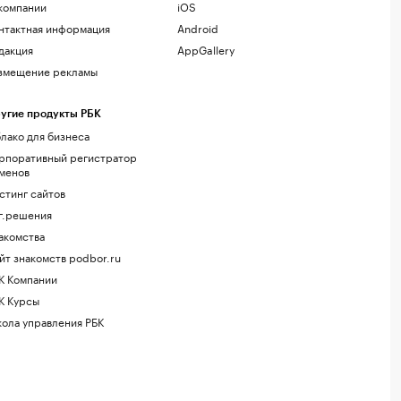
компании
iOS
нтактная информация
Android
дакция
AppGallery
змещение рекламы
угие продукты РБК
лако для бизнеса
рпоративный регистратор
менов
стинг сайтов
г.решения
акомства
йт знакомств podbor.ru
К Компании
К Курсы
ола управления РБК