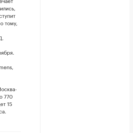
ечает
ились,
ступит
о тому,
Д.
оября.
mens,
Москва-
ю 770
ет 15
са.