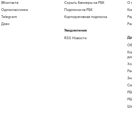
ВКонтакте
Скрыть баннеры на РБК
О 
Одноклассники
Подписка на РБК
Ко
Telegram
Корпоративная подписка
Ре
Дзен
Ра
Уведомления
RSS Новости
Др
Об
Ко
до
Хо
Ре
Зн
Са
РБ
РБ
Шк