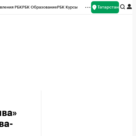
Татарстан
вления РБК
РБК Образование
РБК Курсы
рейтинги
Франшизы
Газета
ок наличной валюты
ива»
ва-