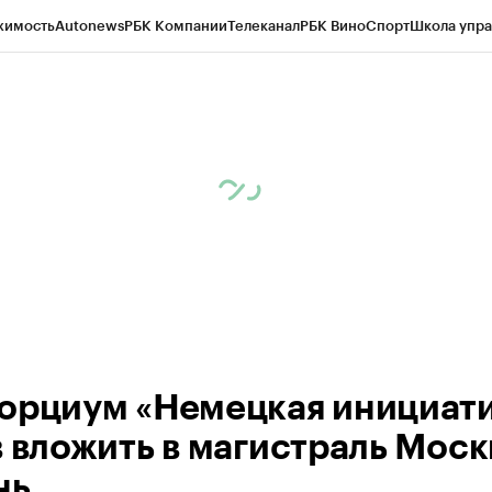
жимость
Autonews
РБК Компании
Телеканал
РБК Вино
Спорт
Школа упра
ипто
РБК Бизнес-среда
Дискуссионный клуб
Исследования
Кредитные 
рагентов
Политика
Экономика
Бизнес
Технологии и медиа
Финансы
Рын
орциум «Немецкая инициат
в вложить в магистраль Моск
нь