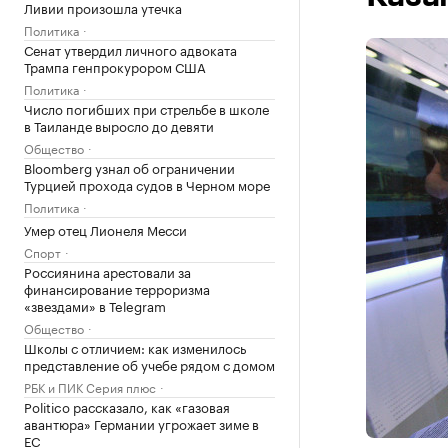
Ливии произошла утечка
Политика
Сенат утвердил личного адвоката
Трампа генпрокурором США
Политика
Число погибших при стрельбе в школе
в Таиланде выросло до девяти
Общество
Bloomberg узнал об ограничении
Турцией прохода судов в Черном море
Политика
Умер отец Лионеля Месси
Спорт
Россиянина арестовали за
финансирование терроризма
«звездами» в Telegram
Общество
Школы с отличием: как изменилось
представление об учебе рядом с домом
РБК и ПИК Серия плюс
Politico рассказало, как «газовая
авантюра» Германии угрожает зиме в
ЕС