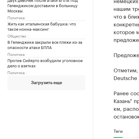
немецких 
Геленджиком доставили в больницу
нашим тр
Москвы
что в бл
Политика
конкретн
Жить как итальянская бабушка: что
такое нонна-максинг
которое м
Общество
предложе
В Геленджике закрыли все пляжи из-за
опасности атаки БПЛА
Предложе
Политика
Против Сийярто возбудили уголовное
дело о взятках
Отметим, 
Политика
Deutsche 
Загрузить еще
Ранее со
Казань" п
км, распо
остановок
Теги