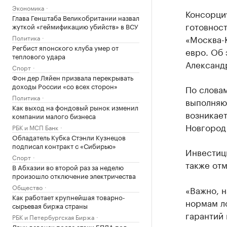
Экономика
Консорци
Глава Генштаба Великобритании назвал
готовнос
жуткой «геймификацию убийств» в ВСУ
«Москва-К
Политика
Регбист японского клуба умер от
евро. Об
теплового удара
Александ
Спорт
Фон дер Ляйен призвала перекрывать
доходы России «со всех сторон»
По слова
Политика
выполняю
Как выход на фондовый рынок изменил
возникает
компании малого бизнеса
Новгород 
РБК и МСП Банк
Обладатель Кубка Стэнли Кузнецов
подписал контракт с «Сибирью»
Инвестиц
Спорт
также отм
В Абхазии во второй раз за неделю
произошло отключение электричества
Общество
«Важно, н
Как работает крупнейшая товарно-
нормам ло
сырьевая биржа страны
гарантий 
РБК и Петербургская Биржа
Двух девочек после атаки БПЛА под