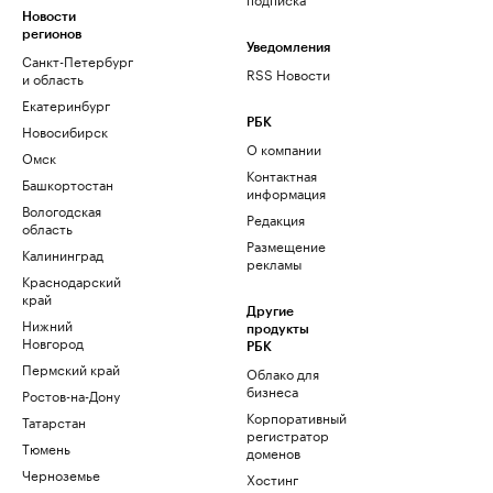
Новости
регионов
Уведомления
Санкт-Петербург
RSS Новости
и область
Екатеринбург
РБК
Новосибирск
О компании
Омск
Контактная
Башкортостан
информация
Вологодская
Редакция
область
Размещение
Калининград
рекламы
Краснодарский
край
Другие
Нижний
продукты
Новгород
РБК
Пермский край
Облако для
бизнеса
Ростов-на-Дону
Корпоративный
Татарстан
регистратор
Тюмень
доменов
Черноземье
Хостинг