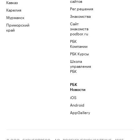
сайтов
Кавказ
Рег.решения
Карелия
Знакомства
Мурманск
Сайт
Приморский
знакомств
край
podbor.ru
РБК
Компании
РБК Курсы
Школа
управления
РБК
РБК
Новости
iOS
Android
AppGallery
© ООО «БИЗНЕСПРЕСС», АО «РОСБИЗНЕСКОНСАЛТИНГ», 1995–