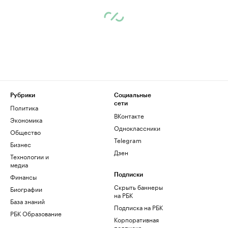
Рубрики
Социальные
сети
Политика
ВКонтакте
Экономика
Одноклассники
Общество
Telegram
Бизнес
Дзен
Технологии и
медиа
Финансы
Подписки
Скрыть баннеры
Биографии
на РБК
База знаний
Подписка на РБК
РБК Образование
Корпоративная
подписка