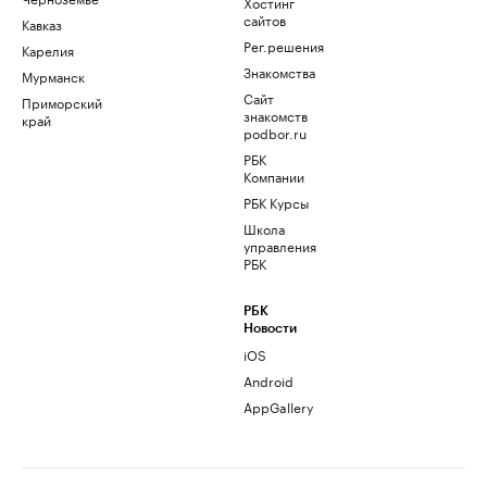
Хостинг
сайтов
Кавказ
Рег.решения
Карелия
Знакомства
Мурманск
Сайт
Приморский
знакомств
край
podbor.ru
РБК
Компании
РБК Курсы
Школа
управления
РБК
РБК
Новости
iOS
Android
AppGallery