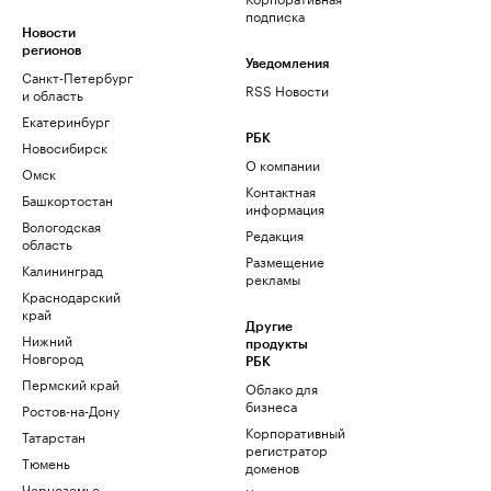
подписка
Новости
регионов
Уведомления
Санкт-Петербург
RSS Новости
и область
Екатеринбург
РБК
Новосибирск
О компании
Омск
Контактная
Башкортостан
информация
Вологодская
Редакция
область
Размещение
Калининград
рекламы
Краснодарский
край
Другие
Нижний
продукты
Новгород
РБК
Пермский край
Облако для
бизнеса
Ростов-на-Дону
Корпоративный
Татарстан
регистратор
Тюмень
доменов
Черноземье