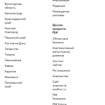
Вологодская
Редакция
область
Размещение
Калининград
рекламы
Краснодарский
край
Другие
Нижний
продукты
Новгород
РБК
Пермский край
Облако для
бизнеса
Ростов-на-Дону
Корпоративный
Татарстан
регистратор
Тюмень
доменов
Черноземье
Хостинг
сайтов
Кавказ
Рег.решения
Карелия
Знакомства
Мурманск
Сайт
Приморский
знакомств
край
podbor.ru
РБК
Компании
РБК Курсы