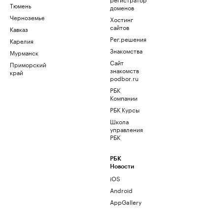
Тюмень
доменов
Черноземье
Хостинг
сайтов
Кавказ
Рег.решения
Карелия
Знакомства
Мурманск
Сайт
Приморский
знакомств
край
podbor.ru
РБК
Компании
РБК Курсы
Школа
управления
РБК
РБК
Новости
iOS
Android
AppGallery