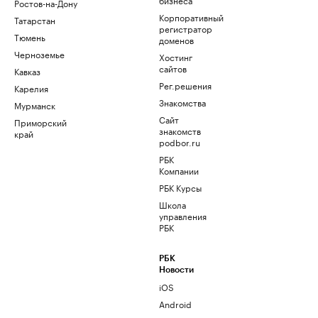
Ростов-на-Дону
Корпоративный
Татарстан
регистратор
Тюмень
доменов
Черноземье
Хостинг
сайтов
Кавказ
Рег.решения
Карелия
Знакомства
Мурманск
Сайт
Приморский
знакомств
край
podbor.ru
РБК
Компании
РБК Курсы
Школа
управления
РБК
РБК
Новости
iOS
Android