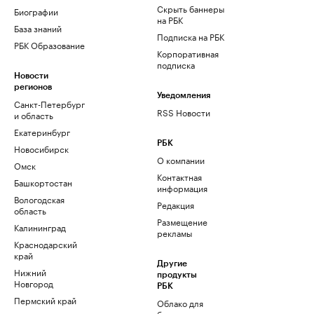
Скрыть баннеры
Биографии
на РБК
База знаний
Подписка на РБК
РБК Образование
Корпоративная
подписка
Новости
регионов
Уведомления
Санкт-Петербург
RSS Новости
и область
Екатеринбург
РБК
Новосибирск
О компании
Омск
Контактная
Башкортостан
информация
Вологодская
Редакция
область
Размещение
Калининград
рекламы
Краснодарский
край
Другие
Нижний
продукты
Новгород
РБК
Пермский край
Облако для
бизнеса