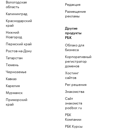
Вологодская
Редакция
область
Размещение
Калининград
рекламы
Краснодарский
край
Другие
Нижний
продукты
Новгород
РБК
Пермский край
Облако для
бизнеса
Ростов-на-Дону
Корпоративный
Татарстан
регистратор
Тюмень
доменов
Черноземье
Хостинг
сайтов
Кавказ
Рег.решения
Карелия
Знакомства
Мурманск
Сайт
Приморский
знакомств
край
podbor.ru
РБК
Компании
РБК Курсы