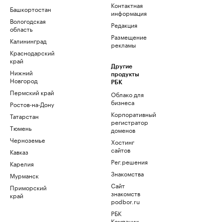
Контактная
Башкортостан
информация
Вологодская
Редакция
область
Размещение
Калининград
рекламы
Краснодарский
край
Другие
Нижний
продукты
Новгород
РБК
Пермский край
Облако для
бизнеса
Ростов-на-Дону
Корпоративный
Татарстан
регистратор
Тюмень
доменов
Черноземье
Хостинг
сайтов
Кавказ
Рег.решения
Карелия
Знакомства
Мурманск
Сайт
Приморский
знакомств
край
podbor.ru
РБК
Компании