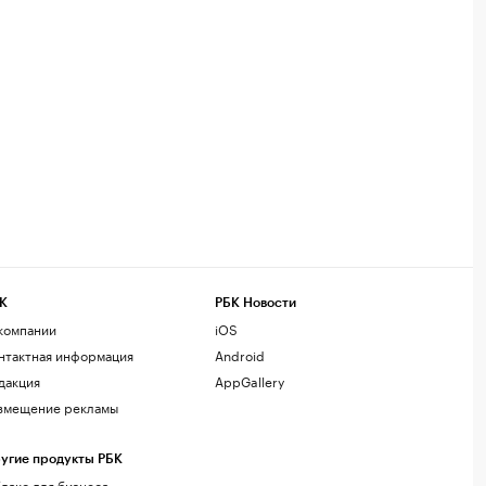
К
РБК Новости
компании
iOS
нтактная информация
Android
дакция
AppGallery
змещение рекламы
угие продукты РБК
лако для бизнеса