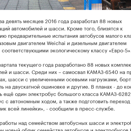
а девять месяцев 2016 года разработал 88 новых
ций автомобилей и шасси. Кроме того, близятся к
ию предварительные испытания автобусов малого кл
газовым двигателем Weichai и дизельным двигателем
 соответствующими экологическому классу «Евро-5»
вартала текущего года разработано 88 новых компле
лей и шасси. Среди них – самосвал КАМАЗ-6540 на 
ах, шасси с увеличенными осевыми нагрузками, бор
ь на двускатной ошиновке и другие. В планах - до ко
ть ещё один электробус большого класса КАМАЗ-6282
с с автономным ходом, а также подготовить переход
ик всей линейки», - сообщили в пресс-службе.
 работы над семейством автобусных шасси и электро
ан новый облик семейства автобусов и электробусов