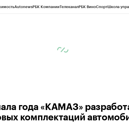
жимость
Autonews
РБК Компании
Телеканал
РБК Вино
Спорт
Школа упра
ипто
РБК Бизнес-среда
Дискуссионный клуб
Исследования
Кредитные 
рагентов
Политика
Экономика
Бизнес
Технологии и медиа
Финансы
Рын
чала года «КАМАЗ» разработ
овых комплектаций автомоб