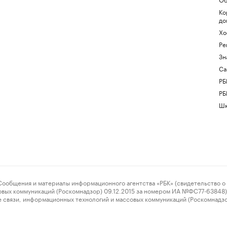
Ко
до
Хо
Ре
Зн
Са
РБ
РБ
Шк
ения и материалы информационного агентства «РБК» (свидетельство о 
овых коммуникаций (Роскомнадзор) 09.12.2015 за номером ИА №ФС77-63848) 
 связи, информационных технологий и массовых коммуникаций (Роскомнадз