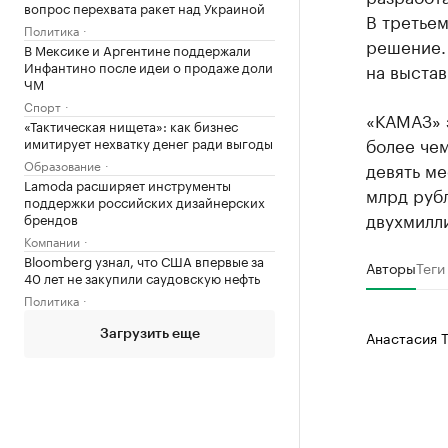
вопрос перехвата ракет над Украиной
В третьем
Политика
решение. 
В Мексике и Аргентине поддержали
Инфантино после идеи о продаже доли
на выстав
ЧМ
Спорт
«КАМАЗ» з
«Тактическая нищета»: как бизнес
более чем
имитирует нехватку денег ради выгоды
Образование
девять ме
Lamoda расширяет инструменты
млрд рубл
поддержки российских дизайнерских
двухмилли
брендов
Компании
Bloomberg узнал, что США впервые за
Авторы
Теги
40 лет не закупили саудовскую нефть
Политика
Анастасия 
Загрузить еще