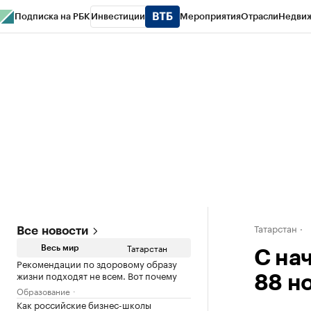
Подписка на РБК
Инвестиции
Мероприятия
Отрасли
Недви
РБК Life
Тренды
Визионеры
Национальные проекты
Город
Стиль
Кр
Спецпроекты СПб
Конференции СПб
Спецпроекты
Проверка конт
Татарстан
Все новости
Татарстан
Весь мир
С на
Рекомендации по здоровому образу
жизни подходят не всем. Вот почему
88 н
Образование
Как российские бизнес-школы