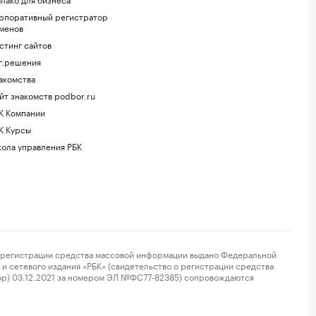
рпоративный регистратор
менов
стинг сайтов
г.решения
акомства
йт знакомств podbor.ru
К Компании
К Курсы
ола управления РБК
регистрации средства массовой информации выдано Федеральной
и сетевого издания «РБК» (свидетельство о регистрации средства
ор) 03.12.2021 за номером ЭЛ №ФС77-82385) сопровождаются