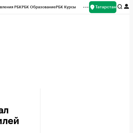
Татарстан
вления РБК
РБК Образование
РБК Курсы
рейтинги
Франшизы
Газета
ок наличной валюты
ал
илей