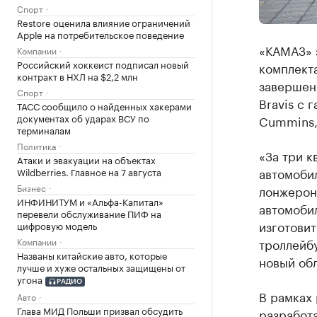
Спорт
Restore оценила влияние ограничений
Apple на потребительское поведение
«КАМАЗ» з
Компании
Российский хоккеист подписал новый
комплекта
контракт в НХЛ на $2,2 млн
завершен
Спорт
Bravis c 
ТАСС сообщило о найденных хакерами
документах об ударах ВСУ по
Cummins,
терминалам
Политика
«За три к
Атаки и эвакуации на объектах
автомоби
Wildberries. Главное на 7 августа
Бизнес
лонжерон
ИНФИНИТУМ и «Альфа-Капитал»
автомобил
перевели обслуживание ПИФ на
изготови
цифровую модель
Компании
троллейбу
Названы китайские авто, которые
новый обл
лучше и хуже остальных защищены от
угона
РАДИО
В рамках
Авто
Глава МИД Польши призвал обсудить
разработ