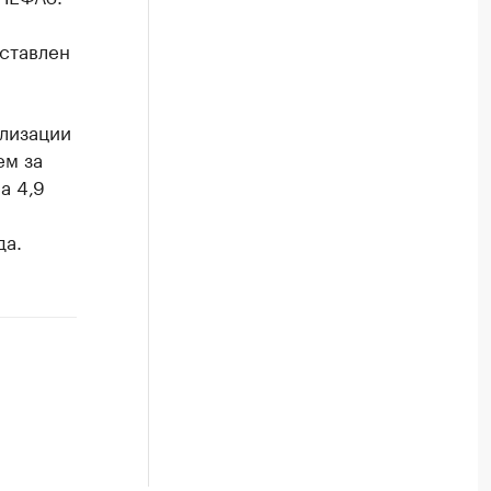
ставлен
ализации
ем за
а 4,9
да.