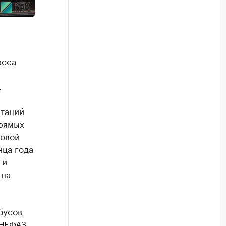
асса
.
ктаций
прямых
товой
нца года
 и
 на
бусов
 НЕФАЗ.