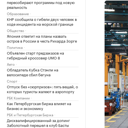
пересобирают программы под новую
реальность
Образование
КНР сообщила о гибели двух человек в
ходе инцидента на морской границе
Общество
Япония ответит на планы назвать
остров в России в честь Рихарда Зорге
Политика
Объявлен старт предзаказов на
гибридный кроссовер UMO 8
Авто
Обладатель Кубка Стэнли на
велосипеде сбил бегуна
Спорт
Отпуск без «сюрпризов»: пять вещей, о
которых туристы жалеют в аэропорту
РБК Компании
Как Петербургская биржа влияет на
бизнес и экономику
РБК и Петербургская Биржа
Дисквалифицированный за допинг
Заболотный перешел в клуб Басты