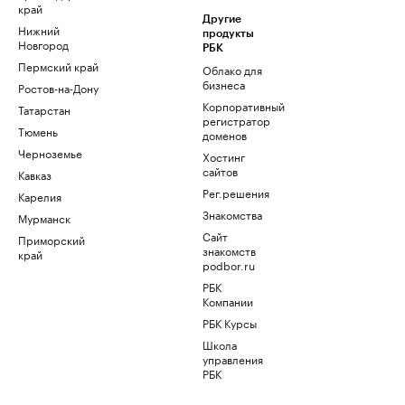
край
Другие
Нижний
продукты
Новгород
РБК
Пермский край
Облако для
бизнеса
Ростов-на-Дону
Корпоративный
Татарстан
регистратор
Тюмень
доменов
Черноземье
Хостинг
сайтов
Кавказ
Рег.решения
Карелия
Знакомства
Мурманск
Сайт
Приморский
знакомств
край
podbor.ru
РБК
Компании
РБК Курсы
Школа
управления
РБК