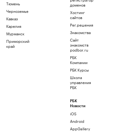
Тюмень
доменов
Черноземье
Хостинг
сайтов
Кавказ
Рег.решения
Карелия
Знакомства
Мурманск
Сайт
Приморский
знакомств
край
podbor.ru
РБК
Компании
РБК Курсы
Школа
управления
РБК
РБК
Новости
iOS
Android
AppGallery