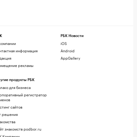
К
РБК Новости
компании
iOS
нтактная информация
Android
дакция
AppGallery
змещение рекламы
угие продукты РБК
лако для бизнеса
рпоративный регистратор
менов
стинг сайтов
г.решения
акомства
йт знакомств podbor.ru
К Компании