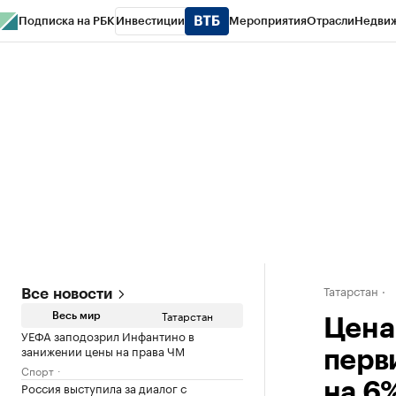
Подписка на РБК
Инвестиции
Мероприятия
Отрасли
Недви
РБК Life
Тренды
Визионеры
Национальные проекты
Город
Стиль
Кр
Спецпроекты СПб
Конференции СПб
Спецпроекты
Проверка конт
Татарстан
Все новости
Татарстан
Весь мир
Цена
УЕФА заподозрил Инфантино в
занижении цены на права ЧМ
перв
Спорт
Россия выступила за диалог с
на 6