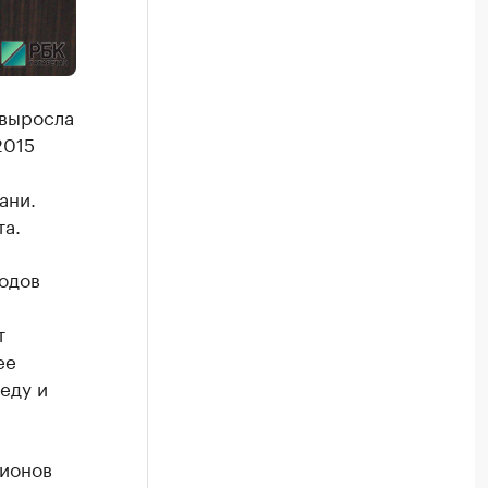
 выросла
2015
ани.
та.
родов
т
ее
еду и
гионов