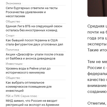
Экономика
Сети бургерных ответили на тесты
Роскачества удивлением и
несогласием
Общество
Средняя 
Единая Лига ВТБ на следующий сезон
осталась без иностранных команд
почти на 
Спорт
года эта 
Как бывший посол Украины в США
эксперты
стала фигурантом двух уголовных дел
Такие ито
Политика
Акции «Диасофта» упали после отказа
от байбека и анонса дивидендов
Тем не ме
Инвестиции
России с
Уровень воды в Рейне упал до
исторического минимума
федеральн
Общество
качество 
Как выбрать оптимальное
внимание 
коммерческое помещение для
инвестиций
созданию
РБК и ПИК Серия плюс
МИД заявил, что Россия не вводит
Отметим, 
рестрикций на экспорт из Армении