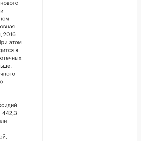
 нового
 и
ном-
новная
ц 2016
При этом
дится в
потечных
льше,
ечного
о
бсидий
 442,3
млн
ей,