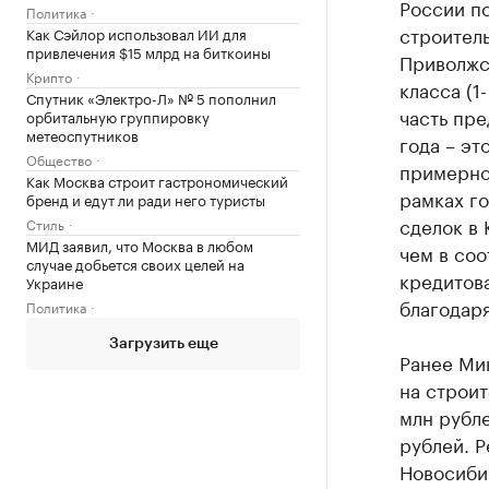
России п
Политика
строитель
Как Сэйлор использовал ИИ для
привлечения $15 млрд на биткоины
Приволжс
Крипто
класса (1
Спутник «Электро-Л» № 5 пополнил
часть пр
орбитальную группировку
метеоспутников
года – эт
Общество
примерно
Как Москва строит гастрономический
рамках г
бренд и едут ли ради него туристы
сделок в 
Стиль
МИД заявил, что Москва в любом
чем в со
случае добьется своих целей на
кредитов
Украине
благодар
Политика
Загрузить еще
Ранее Ми
на строит
млн рубле
рублей. Р
Новосибир