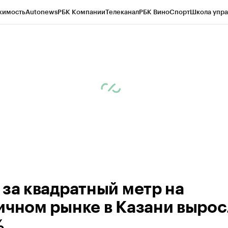
жимость
Autonews
РБК Компании
Телеканал
РБК Вино
Спорт
Школа упра
ипто
РБК Бизнес-среда
Дискуссионный клуб
Исследования
Кредитные 
рагентов
Политика
Экономика
Бизнес
Технологии и медиа
Финансы
Рын
 за квадратный метр на
ичном рынке в Казани вырос
%