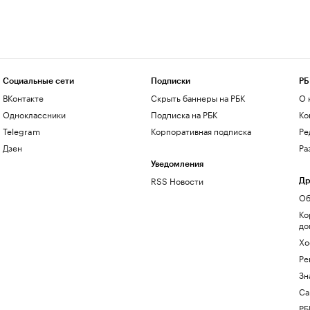
Социальные сети
Подписки
РБ
ВКонтакте
Скрыть баннеры на РБК
О 
Одноклассники
Подписка на РБК
Ко
Telegram
Корпоративная подписка
Ре
Дзен
Ра
Уведомления
RSS Новости
Др
Об
Ко
до
Хо
Ре
Зн
Са
РБ