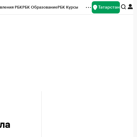
Татарстан
вления РБК
РБК Образование
РБК Курсы
рейтинги
Франшизы
Газета
ок наличной валюты
ла