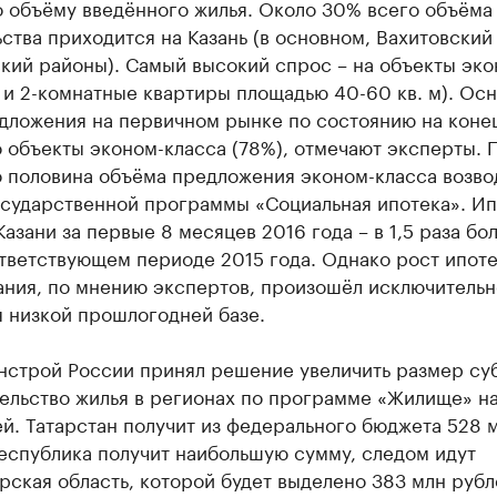
о объёму введённого жилья. Около 30% всего объёма
ства приходится на Казань (в основном, Вахитовский
кий районы). Самый высокий спрос – на объекты эко
- и 2-комнатные квартиры площадью 40-60 кв. м). Ос
едложения на первичном рынке по состоянию на коне
о объекты эконом-класса (78%), отмечают эксперты. 
 половина объёма предложения эконом-класса возво
осударственной программы «Социальная ипотека». И
Казани за первые 8 месяцев 2016 года – в 1,5 раза бо
ответствующем периоде 2015 года. Однако рост ипот
ания, по мнению экспертов, произошёл исключительн
я низкой прошлогодней базе.
нстрой России принял решение увеличить размер су
ельство жилья в регионах по программе «Жилище» на
й. Татарстан получит из федерального бюджета 528 
еспублика получит наибольшую сумму, следом идут
ская область, которой будет выделено 383 млн рубл