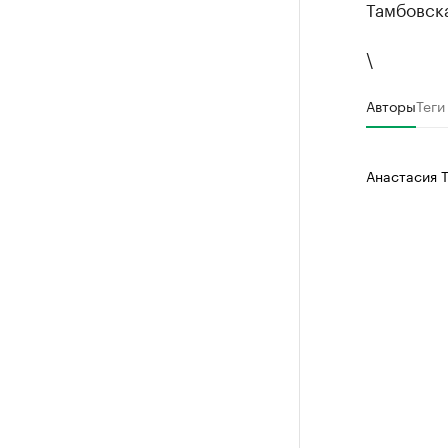
Тамбовска
\
Авторы
Теги
Анастасия 