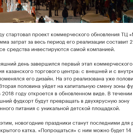
ду стартовал проект коммерческого обновления ТЦ «
ма затрат за весь период его реализации составит 
Все средства инвестируются самой компанией.
няшний день завершился первый этап коммерческого
я казанского торгового центра: с внешней и с внут
оменялся его дизайн. На это реализована уже полов
Вторая половина уйдет на капитальную смену зоны фу
 2018 году откроется в обновленном виде. В течении
шний фудкорт будут превращать в двухярусную зону
нного питания с уникальной детской площадкой.
 этим, новогодние праздники станут последними для 
крытого катка. «Попрощаться» с ним можно будет 14 