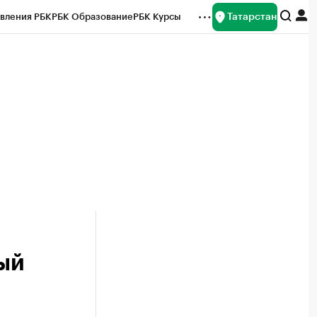
Татарстан
вления РБК
РБК Образование
РБК Курсы
рейтинги
Франшизы
Газета
ок наличной валюты
вый