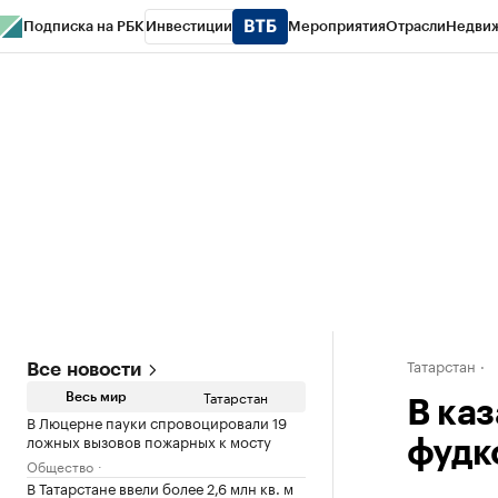
Подписка на РБК
Инвестиции
Мероприятия
Отрасли
Недви
РБК Life
Тренды
Визионеры
Национальные проекты
Город
Стиль
Кр
Спецпроекты СПб
Конференции СПб
Спецпроекты
Проверка конт
Татарстан
Все новости
Татарстан
Весь мир
В ка
В Люцерне пауки спровоцировали 19
ложных вызовов пожарных к мосту
фудк
Общество
В Татарстане ввели более 2,6 млн кв. м