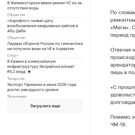
В Железногорске ввели режим ЧС из-за
отсутствия воды
По слова
Общество
ремонтны
«Аэрофлот» назвал дату
возобновления ежедневных рейсов в
«Меги». С
Абу-Даби
период пр
Общество
Лидеры сборной России по гимнастике
не получили визы на ЧЕ в Хорватии
Отвечая н
Спорт
происход
В Казани в коммунальную
арендато
инфраструктуру Экорайона вложат
лишь в по
₽5,2 млрд
Татарстан
Экспорт Германии в июне 2026 года
«С прошло
достиг рекордного уровня
удовольст
Экономика
долгожда
Загрузить еще
Помимо эт
ЧМ-18.