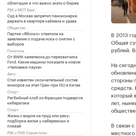
облигации и что важно знать о бирже
РБК и МСП Банк
Суд в Москве запретил пенсионерке
держать в квартире каймана и удава
Общество
Партия «Яблоко» ответила на
В 2013 го
заявление о подаче иска о снятии с
Общая сум
выборов
рублей. 
Политика
От BWM-хамелеона до перехватчика
Ford. Какие машины показали в новом
На сегод
«Человеке-пауке»
обновлени
Авто
стороны п
Стал известен окончательный состав
юниоров на этап Гран-при ISU в Китае
средств. 
Спорт
который в
Регбийный клуб из Франции подвергся
лет, ныне
кибератаке
обществе
Спорт
Жизнь с видом на пруд или реку:
подборка жилья у набережных и
В связи с
пляжей
местного 
РБК и ПИК Серия плюс