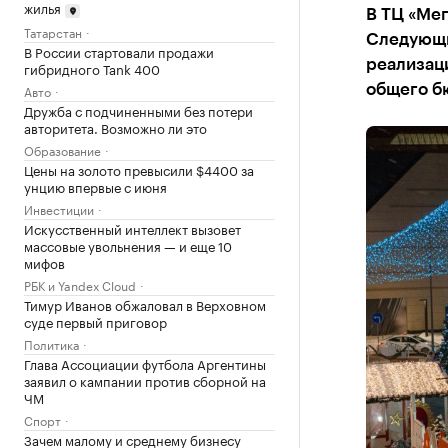
жилья
В ТЦ «Мег
Татарстан
Следующи
В России стартовали продажи
реализаци
гибридного Tank 400
Авто
общего б
Дружба с подчиненными без потери
авторитета. Возможно ли это
Образование
Цены на золото превысили $4400 за
унцию впервые с июня
Инвестиции
Искусственный интеллект вызовет
массовые увольнения — и еще 10
мифов
РБК и Yandex Cloud
Тимур Иванов обжаловал в Верховном
суде первый приговор
Политика
Глава Ассоциации футбола Аргентины
заявил о кампании против сборной на
ЧМ
Спорт
Зачем малому и среднему бизнесу