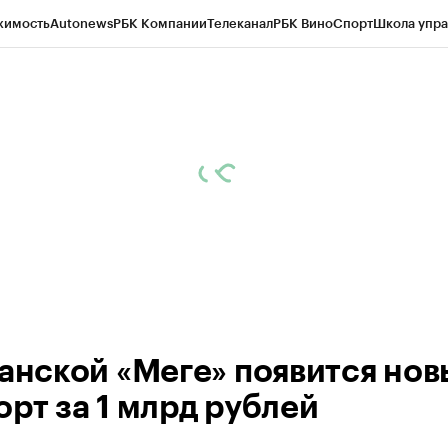
жимость
Autonews
РБК Компании
Телеканал
РБК Вино
Спорт
Школа упра
ипто
РБК Бизнес-среда
Дискуссионный клуб
Исследования
Кредитные 
рагентов
Политика
Экономика
Бизнес
Технологии и медиа
Финансы
Рын
занской «Меге» появится но
орт за 1 млрд рублей