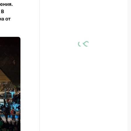
ения.
 В
а от