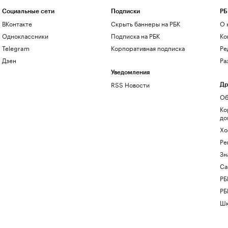
Социальные сети
Подписки
РБ
ВКонтакте
Скрыть баннеры на РБК
О 
Одноклассники
Подписка на РБК
Ко
Telegram
Корпоративная подписка
Ре
Дзен
Ра
Уведомления
RSS Новости
Др
Об
Ко
до
Хо
Ре
Зн
Са
РБ
РБ
Шк