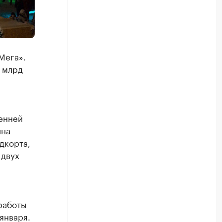
Мега».
2 млрд
ренней
ина
дкорта,
 двух
работы
января.