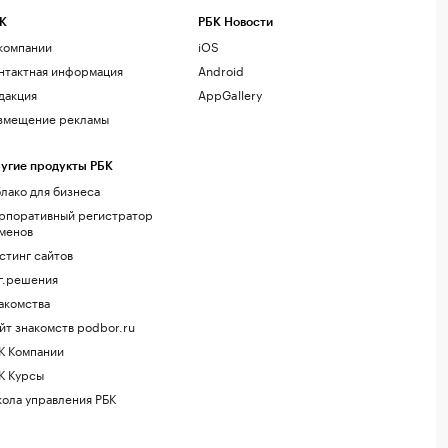
К
РБК Новости
компании
iOS
нтактная информация
Android
дакция
AppGallery
змещение рекламы
угие продукты РБК
лако для бизнеса
рпоративный регистратор
менов
стинг сайтов
г.решения
акомства
йт знакомств podbor.ru
К Компании
К Курсы
ола управления РБК