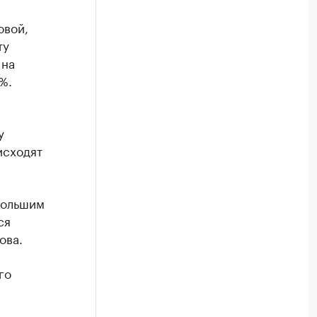
овой,
ту
 на
%.
у
исходят
большим
ся
ова.
го