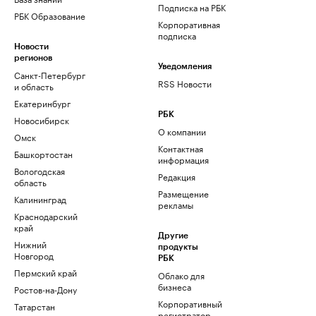
Подписка на РБК
РБК Образование
Корпоративная
подписка
Новости
регионов
Уведомления
Санкт-Петербург
RSS Новости
и область
Екатеринбург
РБК
Новосибирск
О компании
Омск
Контактная
Башкортостан
информация
Вологодская
Редакция
область
Размещение
Калининград
рекламы
Краснодарский
край
Другие
Нижний
продукты
Новгород
РБК
Пермский край
Облако для
бизнеса
Ростов-на-Дону
Корпоративный
Татарстан
регистратор