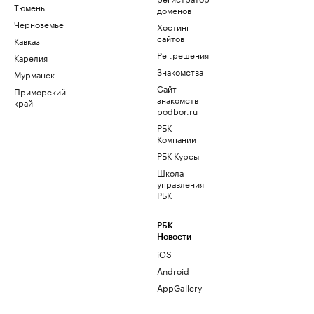
Тюмень
доменов
Черноземье
Хостинг
сайтов
Кавказ
Рег.решения
Карелия
Знакомства
Мурманск
Сайт
Приморский
знакомств
край
podbor.ru
РБК
Компании
РБК Курсы
Школа
управления
РБК
РБК
Новости
iOS
Android
AppGallery