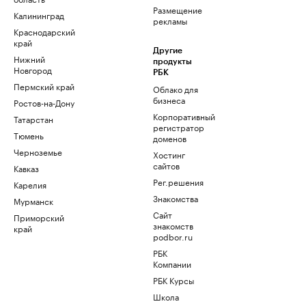
Размещение
Калининград
рекламы
Краснодарский
край
Другие
Нижний
продукты
Новгород
РБК
Пермский край
Облако для
бизнеса
Ростов-на-Дону
Корпоративный
Татарстан
регистратор
Тюмень
доменов
Черноземье
Хостинг
сайтов
Кавказ
Рег.решения
Карелия
Знакомства
Мурманск
Сайт
Приморский
знакомств
край
podbor.ru
РБК
Компании
РБК Курсы
Школа