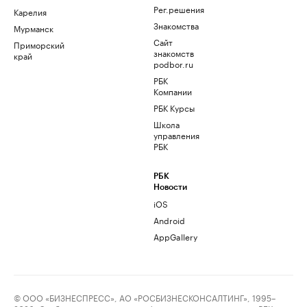
Рег.решения
Карелия
Знакомства
Мурманск
Сайт
Приморский
знакомств
край
podbor.ru
РБК
Компании
РБК Курсы
Школа
управления
РБК
РБК
Новости
iOS
Android
AppGallery
© ООО «БИЗНЕСПРЕСС», АО «РОСБИЗНЕСКОНСАЛТИНГ», 1995–