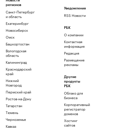
Новости
регионов
Уведомления
Санкт-Петербург
RSS Новости
и область
Екатеринбург
РБК
Новосибирск
О компании
Омск
Контактная
Башкортостан
информация
Вологодская
Редакция
область
Размещение
Калининград
рекламы
Краснодарский
край
Другие
Нижний
продукты
Новгород
РБК
Пермский край
Облако для
бизнеса
Ростов-на-Дону
Корпоративный
Татарстан
регистратор
Тюмень
доменов
Черноземье
Хостинг
сайтов
Кавказ