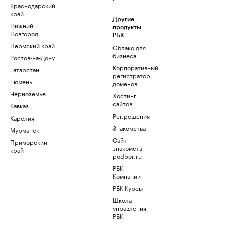
Краснодарский
край
Другие
Нижний
продукты
Новгород
РБК
Пермский край
Облако для
бизнеса
Ростов-на-Дону
Корпоративный
Татарстан
регистратор
Тюмень
доменов
Черноземье
Хостинг
сайтов
Кавказ
Рег.решения
Карелия
Знакомства
Мурманск
Сайт
Приморский
знакомств
край
podbor.ru
РБК
Компании
РБК Курсы
Школа
управления
РБК