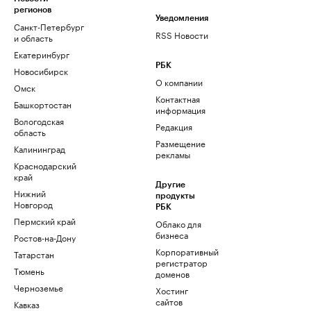
регионов
Уведомления
Санкт-Петербург
RSS Новости
и область
Екатеринбург
РБК
Новосибирск
О компании
Омск
Контактная
Башкортостан
информация
Вологодская
Редакция
область
Размещение
Калининград
рекламы
Краснодарский
край
Другие
Нижний
продукты
Новгород
РБК
Пермский край
Облако для
бизнеса
Ростов-на-Дону
Корпоративный
Татарстан
регистратор
Тюмень
доменов
Черноземье
Хостинг
сайтов
Кавказ