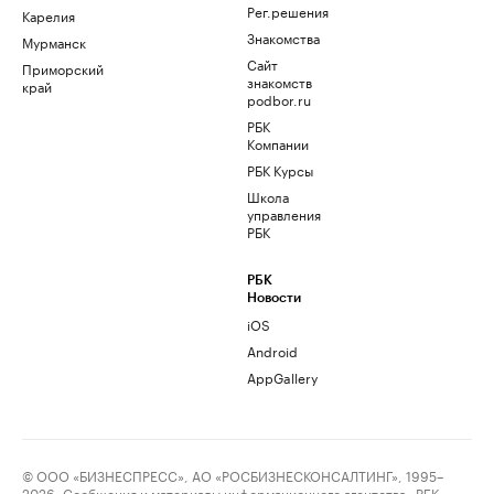
Рег.решения
Карелия
Знакомства
Мурманск
Сайт
Приморский
знакомств
край
podbor.ru
РБК
Компании
РБК Курсы
Школа
управления
РБК
РБК
Новости
iOS
Android
AppGallery
© ООО «БИЗНЕСПРЕСС», АО «РОСБИЗНЕСКОНСАЛТИНГ», 1995–
2026. Сообщения и материалы информационного агентства «РБК»