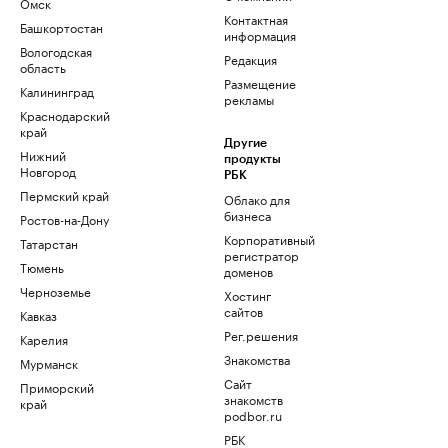
Омск
Контактная
Башкортостан
информация
Вологодская
Редакция
область
Размещение
Калининград
рекламы
Краснодарский
край
Другие
Нижний
продукты
Новгород
РБК
Пермский край
Облако для
бизнеса
Ростов-на-Дону
Корпоративный
Татарстан
регистратор
Тюмень
доменов
Черноземье
Хостинг
сайтов
Кавказ
Рег.решения
Карелия
Знакомства
Мурманск
Сайт
Приморский
знакомств
край
podbor.ru
РБК