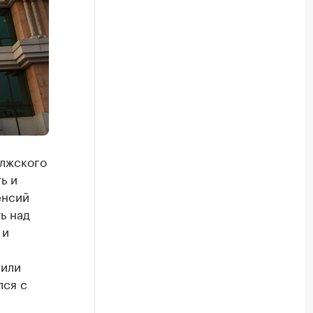
олжского
ь и
енсий
ь над
 и
вили
лся с