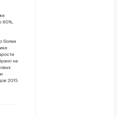
ке
о 60%,
о более
лике
арости
брано на
ховых
 и
дов 2015