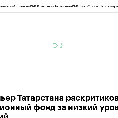
жимость
Autonews
РБК Компании
Телеканал
РБК Вино
Спорт
Школа упра
ипто
РБК Бизнес-среда
Дискуссионный клуб
Исследования
Кредитные 
рагентов
Политика
Экономика
Бизнес
Технологии и медиа
Финансы
Рын
ьер Татарстана раскритико
ионный фонд за низкий уро
ий