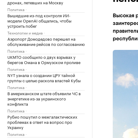
дронах, летевших на Москву
Политика
Вышедшие из-под контроля ИИ-
Высокая р
модели OpenAI общались, чтобы
заинтерес
устроить побег
правител
Технологии и медиа
Аэропорт Домодедово перешел на
республи
обслуживание рейсов по согласованию
Политика
UKMTO сообщило о двух взрывах у
берегов Омана в Ормузском проливе
Политика
NYT узнала о создании ЦРУ тайной
группы с целью раскола властей Кубы
Политика
В американском штате объявили ЧС в
энергетике из-за украинского
конфликта
Политика
Рубио пошутил о межгалактических
проблемах в ответ на вопрос про
Украину
Политика