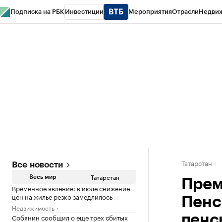
Подписка на РБК
Инвестиции
Мероприятия
Отрасли
Недви
РБК Life
Тренды
Визионеры
Национальные проекты
Город
Стиль
Кр
Спецпроекты СПб
Конференции СПб
Спецпроекты
Проверка конт
Татарстан
Все новости
Татарстан
Весь мир
Прем
Временное явление: в июле снижение
цен на жилье резко замедлилось
Пенс
Недвижимость
Собянин сообщил о еще трех сбитых
пенс