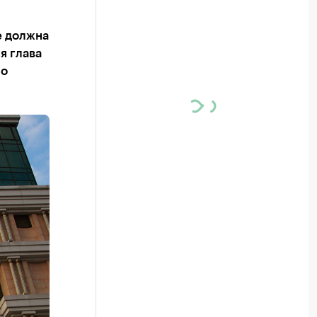
е должна
я глава
по