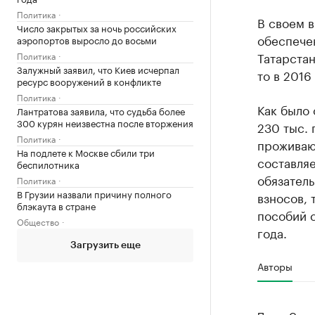
Политика
В своем в
Число закрытых за ночь российских
обеспече
аэропортов выросло до восьми
Татарстан
Политика
Залужный заявил, что Киев исчерпал
то в 2016
ресурс вооружений в конфликте
Политика
Как было 
Лантратова заявила, что судьба более
300 курян неизвестна после вторжения
230 тыс. 
Политика
проживают
На подлете к Москве сбили три
составляе
беспилотника
обязател
Политика
В Грузии назвали причину полного
взносов, 
блэкаута в стране
пособий с
Общество
года.
Загрузить еще
Авторы