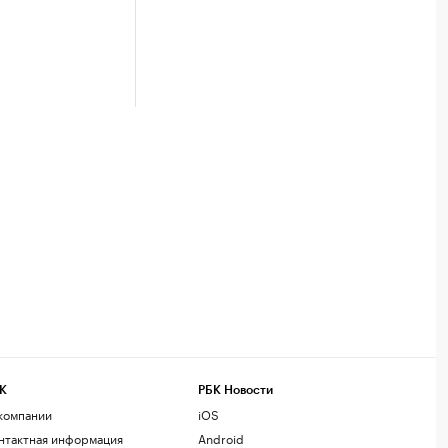
К
РБК Новости
компании
iOS
нтактная информация
Android