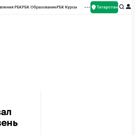
Татарстан
вления РБК
РБК Образование
РБК Курсы
рейтинги
Франшизы
Газета
ок наличной валюты
вал
вень