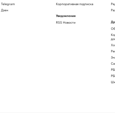
Telegram
Корпоративная подписка
Ре
Дзен
Ра
Уведомления
RSS Новости
Др
Об
Ко
до
Хо
Ре
Зн
Са
РБ
РБ
Шк