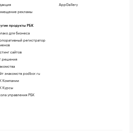
дакция
AppGallery
змещение рекламы
угие продукты РБК
лако для бизнеса
рпоративный регистратор
менов
стинг сайтов
г.решения
акомства
йт знакомств podbor.ru
К Компании
К Курсы
ола управления РБК