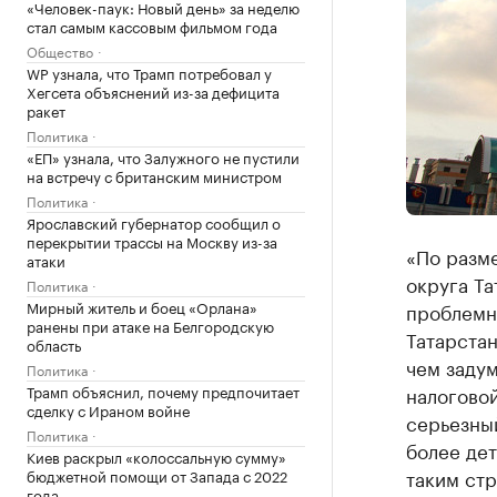
«Человек-паук: Новый день» за неделю
стал самым кассовым фильмом года
Общество
WP узнала, что Трамп потребовал у
Хегсета объяснений из-за дефицита
ракет
Политика
«ЕП» узнала, что Залужного не пустили
на встречу с британским министром
Политика
Ярославский губернатор сообщил о
перекрытии трассы на Москву из-за
«По разм
атаки
округа Та
Политика
Мирный житель и боец «Орлана»
проблемн
ранены при атаке на Белгородскую
Татарстан
область
чем задум
Политика
Трамп объяснил, почему предпочитает
налоговой
сделку с Ираном войне
серьезный
Политика
более дет
Киев раскрыл «колоссальную сумму»
таким стр
бюджетной помощи от Запада с 2022
года