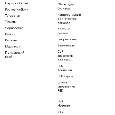
Пермский край
Облако для
бизнеса
Ростов-на-Дону
Корпоративный
Татарстан
регистратор
Тюмень
доменов
Черноземье
Хостинг
сайтов
Кавказ
Рег.решения
Карелия
Знакомства
Мурманск
Сайт
Приморский
знакомств
край
podbor.ru
РБК
Компании
РБК Курсы
Школа
управления
РБК
РБК
Новости
iOS