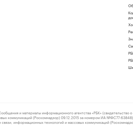
Об
Ко
до
Хо
Ре
Зн
Са
РБ
РБ
Шк
ения и материалы информационного агентства «РБК» (свидетельство о 
овых коммуникаций (Роскомнадзор) 09.12.2015 за номером ИА №ФС77-63848) 
 связи, информационных технологий и массовых коммуникаций (Роскомнадз