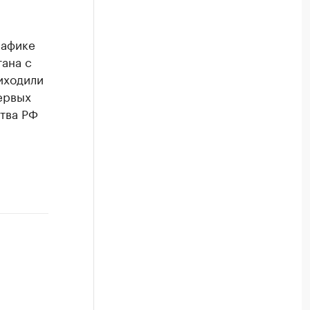
рафике
тана с
иходили
ервых
тва РФ