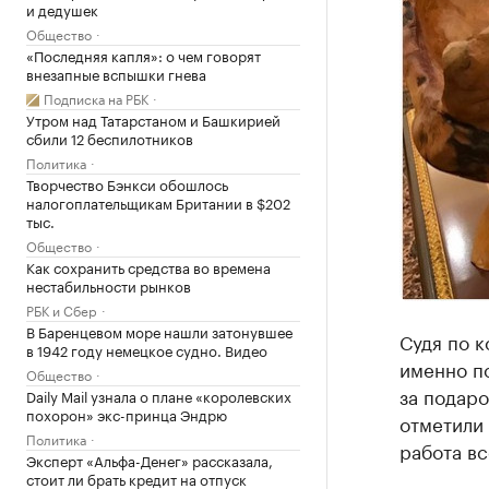
и дедушек
Общество
«Последняя капля»: о чем говорят
внезапные вспышки гнева
Подписка на РБК
Утром над Татарстаном и Башкирией
сбили 12 беспилотников
Политика
Творчество Бэнкси обошлось
налогоплательщикам Британии в $202
тыс.
Общество
Как сохранить средства во времена
нестабильности рынков
РБК и Сбер
В Баренцевом море нашли затонувшее
Судя по к
в 1942 году немецкое судно. Видео
именно по
Общество
за подаро
Daily Mail узнала о плане «королевских
похорон» экс-принца Эндрю
отметили 
Политика
работа вс
Эксперт «Альфа-Денег» рассказала,
стоит ли брать кредит на отпуск