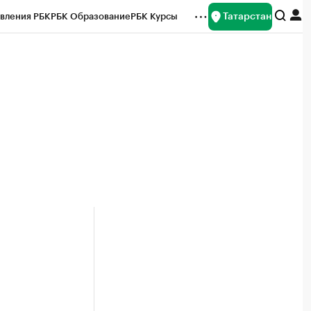
Татарстан
вления РБК
РБК Образование
РБК Курсы
рейтинги
Франшизы
Газета
ок наличной валюты