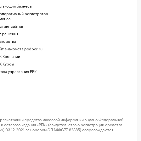
лако для бизнеса
рпоративный регистратор
менов
стинг сайтов
г.решения
акомства
йт знакомств podbor.ru
К Компании
К Курсы
ола управления РБК
регистрации средства массовой информации выдано Федеральной
и сетевого издания «РБК» (свидетельство о регистрации средства
ор) 03.12.2021 за номером ЭЛ №ФС77-82385) сопровождаются