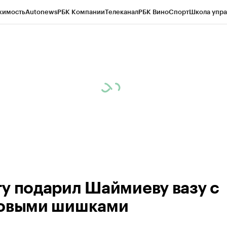
жимость
Autonews
РБК Компании
Телеканал
РБК Вино
Спорт
Школа упра
ипто
РБК Бизнес-среда
Дискуссионный клуб
Исследования
Кредитные 
рагентов
Политика
Экономика
Бизнес
Технологии и медиа
Финансы
Рын
у подарил Шаймиеву вазу с
овыми шишками