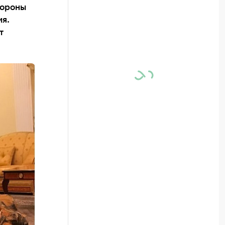
бороны
ия.
т