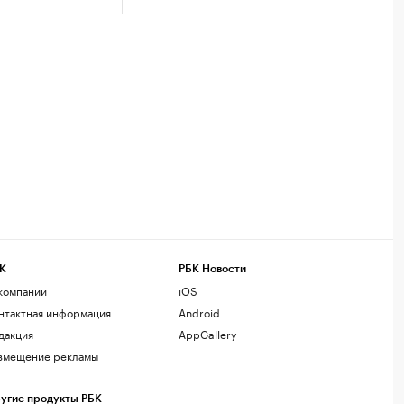
К
РБК Новости
компании
iOS
нтактная информация
Android
дакция
AppGallery
змещение рекламы
угие продукты РБК