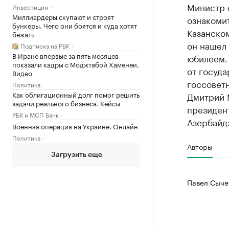
Министр 
Инвестиции
Миллиардеры скупают и строят
ознакомит
бункеры. Чего они боятся и куда хотят
Казанско
бежать
он нашел 
Подписка на РБК
В Иране впервые за пять месяцев
юбилеем.
показали кадры с Моджтабой Хаменеи.
от госуда
Видео
госсоветн
Политика
Как облигационный долг помог решить
Дмитрий 
задачи реального бизнеса. Кейсы
президен
РБК и МСП Банк
Азербайд
Военная операция на Украине. Онлайн
Политика
Авторы
Загрузить еще
Павел Сыче