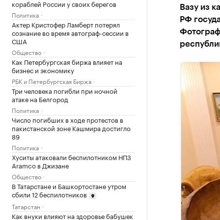
кораблей России у своих берегов
Вазу из к
Политика
РФ госуда
Актер Кристофер Ламберт потерял
сознание во время автограф-сессии в
Фотограф
США
республи
Общество
Как Петербургская биржа влияет на
бизнес и экономику
РБК и Петербургская Биржа
Три человека погибли при ночной
атаке на Белгород
Политика
Число погибших в ходе протестов в
пакистанской зоне Кашмира достигло
89
Политика
Хуситы атаковали беспилотником НПЗ
Aramco в Джизане
Общество
В Татарстане и Башкортостане утром
сбили 12 беспилотников
Татарстан
Как внуки влияют на здоровье бабушек