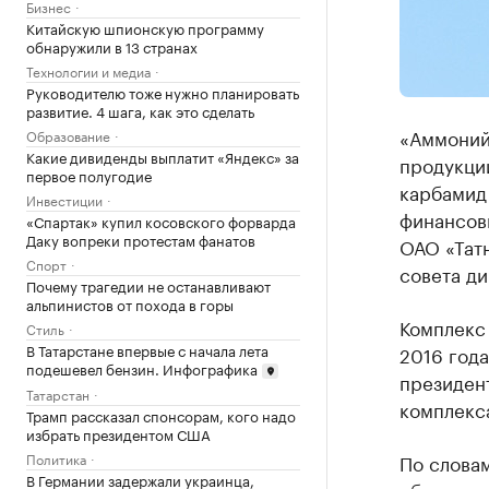
Бизнес
Китайскую шпионскую программу
обнаружили в 13 странах
Технологии и медиа
Руководителю тоже нужно планировать
развитие. 4 шага, как это сделать
«Аммоний»
Образование
Какие дивиденды выплатит «Яндекс» за
продукции
первое полугодие
карбамид
Инвестиции
финансовы
«Спартак» купил косовского форварда
Даку вопреки протестам фанатов
ОАО «Тат
Спорт
совета д
Почему трагедии не останавливают
альпинистов от похода в горы
Комплекс
Стиль
В Татарстане впервые с начала лета
2016 год
подешевел бензин. Инфографика
президен
Татарстан
комплекса
Трамп рассказал спонсорам, кого надо
избрать президентом США
По словам
Политика
В Германии задержали украинца,