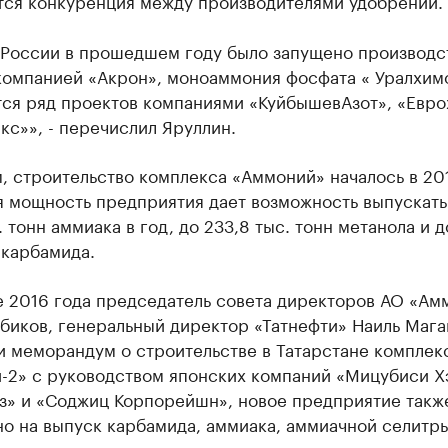
тся конкуренция между производителями удобрений.
в России в прошедшем году было запущено производс
компанией «Акрон», моноаммония фосфата « Уралхим
тся ряд проектов компаниями «КуйбышевАзот», «Евро
с»», - перечислил Яруллин.
 строительство комплекса «Аммоний» началось в 201
я мощность предприятия дает возможность выпускать
. тонн аммиака в год, до 233,8 тыс. тонн метанола и до
 карбамида.
е 2016 года председатель совета директоров АО «Ам
биков, генеральный директор «​Татнефти» Наиль Мага
и меморандум о строительстве в Татарстане комплек
-2» с руководством японских компаний «Мицубиси Х
з» и «​Соджиц Корпорейшн», новое предприятие такж
о на выпуск карбамида, аммиака, аммиачной селитр