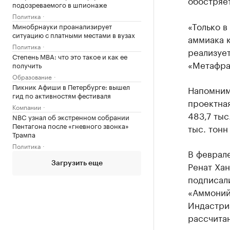
обостряе
подозреваемого в шпионаже
Политика
«Только 
Минобрнауки проанализирует
ситуацию с платными местами в вузах
аммиака 
Политика
реализуе
Степень MBA: что это такое и как ее
«Метафрак
получить
Образование
Пикник Афиши в Петербурге: вышел
Напомним,
гид по активностям фестиваля
проектна
Компании
483,7 тыс
NBC узнал об экстренном собрании
Пентагона после «гневного звонка»
тыс. тонн
Трампа
Политика
В феврал
Ренат Хан
Загрузить еще
подписал
«Аммоний
Индастри
рассчитан