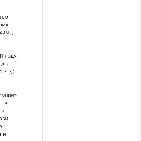
тво
ом»,
хим»,
1 году,
 до
 717,5
моний»
нов
са
эви
е
ы и