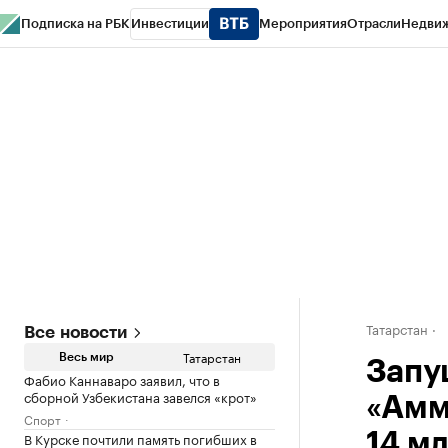
Подписка на РБК
Инвестиции
Мероприятия
Отрасли
Недви
РБК Life
Тренды
Визионеры
Национальные проекты
Город
Стиль
Кр
Спецпроекты СПб
Конференции СПб
Спецпроекты
Проверка конт
Татарстан
Все новости
Татарстан
Весь мир
Запу
Фабио Каннаваро заявил, что в
сборной Узбекистана завелся «крот»
«Амм
Спорт
В Курске почтили память погибших в
14 мл