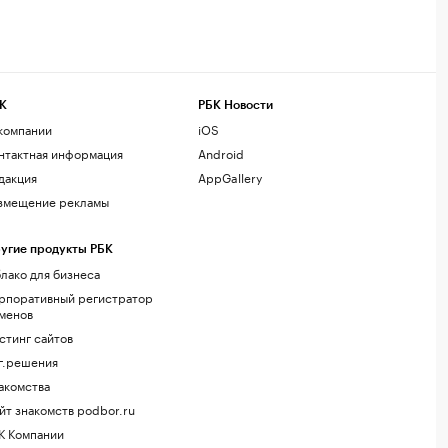
К
РБК Новости
компании
iOS
нтактная информация
Android
дакция
AppGallery
змещение рекламы
угие продукты РБК
лако для бизнеса
рпоративный регистратор
менов
стинг сайтов
г.решения
акомства
йт знакомств podbor.ru
К Компании