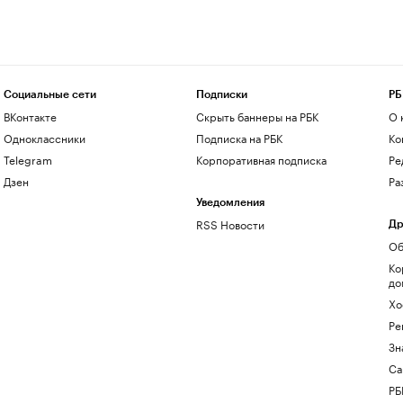
Социальные сети
Подписки
РБ
ВКонтакте
Скрыть баннеры на РБК
О 
Одноклассники
Подписка на РБК
Ко
Telegram
Корпоративная подписка
Ре
Дзен
Ра
Уведомления
RSS Новости
Др
Об
Ко
до
Хо
Ре
Зн
Са
РБ