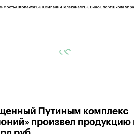
жимость
Autonews
РБК Компании
Телеканал
РБК Вино
Спорт
Школа упра
ипто
РБК Бизнес-среда
Дискуссионный клуб
Исследования
Кредитные 
рагентов
Политика
Экономика
Бизнес
Технологии и медиа
Финансы
Рын
щенный Путиным комплекс
оний» произвел продукцию 
рд руб.