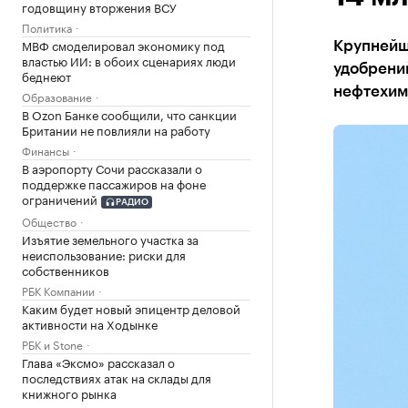
годовщину вторжения ВСУ
Политика
МВФ смоделировал экономику под
Крупнейш
властью ИИ: в обоих сценариях люди
удобрений
беднеют
нефтехим
Образование
В Ozon Банке сообщили, что санкции
Британии не повлияли на работу
Финансы
В аэропорту Сочи рассказали о
поддержке пассажиров на фоне
ограничений
РАДИО
Общество
Изъятие земельного участка за
неиспользование: риски для
собственников
РБК Компании
Каким будет новый эпицентр деловой
активности на Ходынке
РБК и Stone
Глава «Эксмо» рассказал о
последствиях атак на склады для
книжного рынка