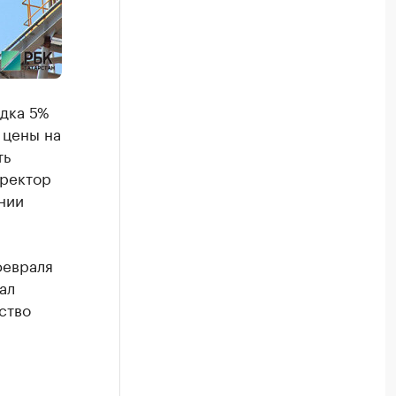
ядка 5%
 цены на
ть
иректор
нии
февраля
ал
ство