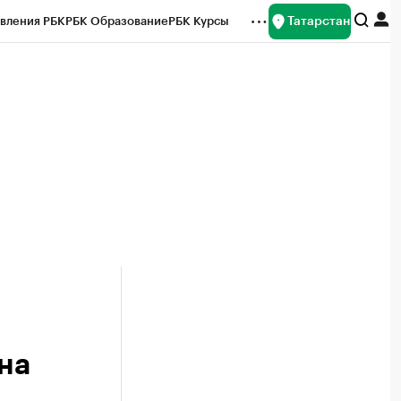
Татарстан
вления РБК
РБК Образование
РБК Курсы
рейтинги
Франшизы
Газета
ок наличной валюты
на