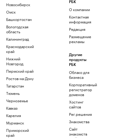
РБК
Новосибирск
О компании
Омск
Контактная
Башкортостан
информация
Вологодская
Редакция
область
Размещение
Калининград
рекламы
Краснодарский
край
Другие
Нижний
продукты
Новгород
РБК
Пермский край
Облако для
бизнеса
Ростов-на-Дону
Корпоративный
Татарстан
регистратор
Тюмень
доменов
Черноземье
Хостинг
сайтов
Кавказ
Рег.решения
Карелия
Знакомства
Мурманск
Сайт
Приморский
знакомств
край