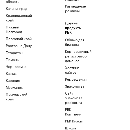
область
Размещение
Калининград
рекламы
Краснодарский
край
Другие
Нижний
продукты
Новгород
РБК
Пермский край
Облако для
бизнеса
Ростов-на-Дону
Корпоративный
Татарстан
регистратор
Тюмень
доменов
Черноземье
Хостинг
сайтов
Кавказ
Рег.решения
Карелия
Знакомства
Мурманск
Сайт
Приморский
знакомств
край
podbor.ru
РБК
Компании
РБК Курсы
Школа