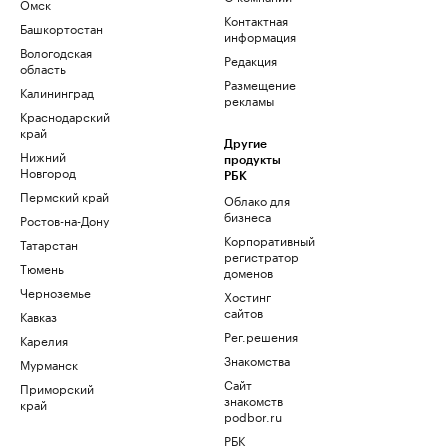
Омск
Контактная
Башкортостан
информация
Вологодская
Редакция
область
Размещение
Калининград
рекламы
Краснодарский
край
Другие
Нижний
продукты
Новгород
РБК
Пермский край
Облако для
бизнеса
Ростов-на-Дону
Корпоративный
Татарстан
регистратор
Тюмень
доменов
Черноземье
Хостинг
сайтов
Кавказ
Рег.решения
Карелия
Знакомства
Мурманск
Сайт
Приморский
знакомств
край
podbor.ru
РБК