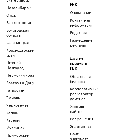
РБК
Новосибирск
О компании
Омск
Контактная
Башкортостан
информация
Вологодская
Редакция
область
Размещение
Калининград
рекламы
Краснодарский
край
Другие
Нижний
продукты
Новгород
РБК
Пермский край
Облако для
бизнеса
Ростов-на-Дону
Корпоративный
Татарстан
регистратор
Тюмень
доменов
Черноземье
Хостинг
сайтов
Кавказ
Рег.решения
Карелия
Знакомства
Мурманск
Сайт
Приморский
знакомств
край