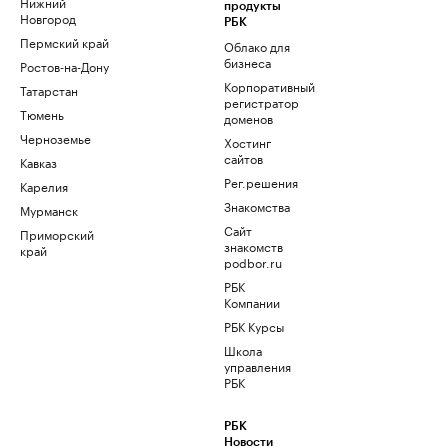
Нижний
продукты
Новгород
РБК
Пермский край
Облако для
бизнеса
Ростов-на-Дону
Корпоративный
Татарстан
регистратор
Тюмень
доменов
Черноземье
Хостинг
сайтов
Кавказ
Рег.решения
Карелия
Знакомства
Мурманск
Сайт
Приморский
знакомств
край
podbor.ru
РБК
Компании
РБК Курсы
Школа
управления
РБК
РБК
Новости