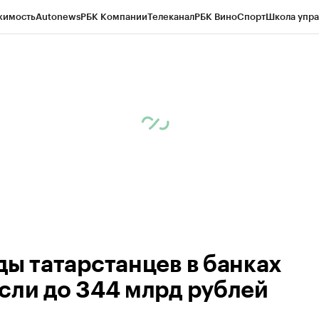
жимость
Autonews
РБК Компании
Телеканал
РБК Вино
Спорт
Школа упра
ипто
РБК Бизнес-среда
Дискуссионный клуб
Исследования
Кредитные 
рагентов
Политика
Экономика
Бизнес
Технологии и медиа
Финансы
Рын
ды татарстанцев в банках
сли до 344 млрд рублей