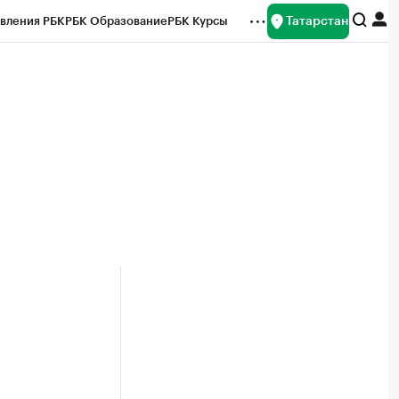
Татарстан
вления РБК
РБК Образование
РБК Курсы
рейтинги
Франшизы
Газета
ок наличной валюты