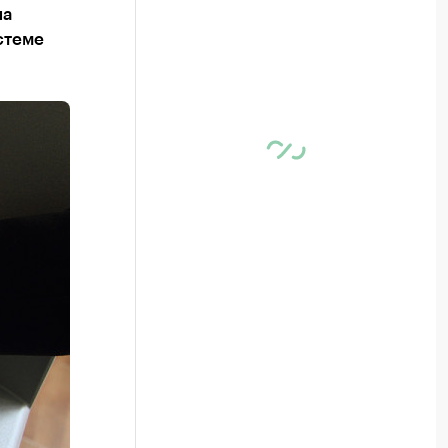
на
стеме