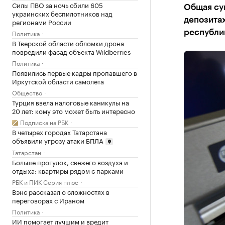
Силы ПВО за ночь сбили 605
Общая су
украинских беспилотников над
депозитах
регионами России
Политика
республи
В Тверской области обломки дрона
повредили фасад объекта Wildberries
Политика
Появились первые кадры пропавшего в
Иркутской области самолета
Общество
Турция ввела налоговые каникулы на
20 лет: кому это может быть интересно
Подписка на РБК
В четырех городах Татарстана
объявили угрозу атаки БПЛА
Татарстан
Больше прогулок, свежего воздуха и
отдыха: квартиры рядом с парками
РБК и ПИК Серия плюс
Вэнс рассказал о сложностях в
переговорах с Ираном
Политика
ИИ помогает лучшим и вредит