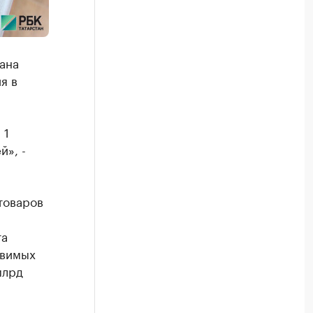
ана
я в
 1
й», -
товаров
та
авимых
млрд