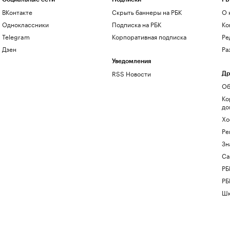
ВКонтакте
Скрыть баннеры на РБК
О 
Одноклассники
Подписка на РБК
Ко
Telegram
Корпоративная подписка
Ре
Дзен
Ра
Уведомления
RSS Новости
Др
Об
Ко
до
Хо
Ре
Зн
Са
РБ
РБ
Шк