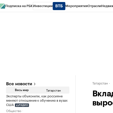
Подписка на РБК
Инвестиции
Мероприятия
Отрасли
Недви
РБК Life
Тренды
Визионеры
Национальные проекты
Город
Стиль
Кр
Спецпроекты СПб
Конференции СПб
Спецпроекты
Проверка конт
Татарстан
Все новости
Татарстан
Весь мир
Вкла
Эксперты объяснили, как россияне
меняют отношение к обучению в вузах
выро
США
РАДИО
Общество