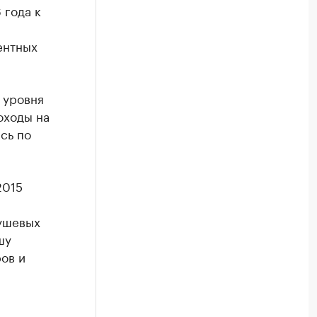
 года к
ентных
 уровня
оходы на
сь по
2015
ушевых
шу
ров и