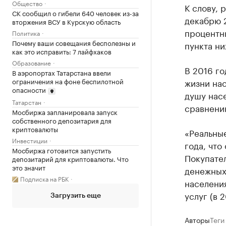
Общество
К слову, 
СК сообщил о гибели 640 человек из-за
декабрю 2
вторжения ВСУ в Курскую область
процентны
Политика
Почему ваши совещания бесполезны и
пункта н
как это исправить: 7 лайфхаков
Образование
В 2016 го
В аэропортах Татарстана ввели
жизни на
ограничения на фоне беспилотной
опасности
душу насе
Татарстан
сравнению
Мосбиржа запланировала запуск
собственного депозитария для
криптовалюты
«Реальны
Инвестиции
года, чт
Мосбиржа готовится запустить
Покупате
депозитарий для криптовалюты. Что
это значит
денежных
Подписка на РБК
населения
услуг (в 
Загрузить еще
Авторы
Теги