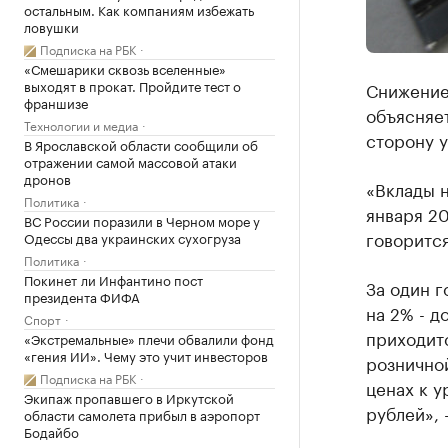
остальным. Как компаниям избежать
ловушки
Подписка на РБК
«Смешарики сквозь вселенные»
выходят в прокат. Пройдите тест о
Снижение
франшизе
объясняе
Технологии и медиа
сторону 
В Ярославской области сообщили об
отражении самой массовой атаки
дронов
«Вклады н
Политика
января 20
ВС России поразили в Черном море у
говоритс
Одессы два украинских сухогруза
Политика
Покинет ли Инфантино пост
За один г
президента ФИФА
на 2% - д
Спорт
приходитс
«Экстремальные» плечи обвалили фонд
«гения ИИ». Чему это учит инвесторов
розничной
Подписка на РБК
ценах к у
Экипаж пропавшего в Иркутской
рублей», 
области самолета прибыл в аэропорт
Бодайбо