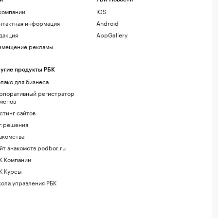
компании
iOS
нтактная информация
Android
дакция
AppGallery
змещение рекламы
угие продукты РБК
лако для бизнеса
рпоративный регистратор
менов
стинг сайтов
г.решения
акомства
йт знакомств podbor.ru
К Компании
К Курсы
ола управления РБК