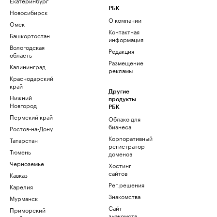
Екатеринбург
РБК
Новосибирск
О компании
Омск
Контактная
Башкортостан
информация
Вологодская
Редакция
область
Размещение
Калининград
рекламы
Краснодарский
край
Другие
Нижний
продукты
Новгород
РБК
Пермский край
Облако для
бизнеса
Ростов-на-Дону
Корпоративный
Татарстан
регистратор
Тюмень
доменов
Черноземье
Хостинг
сайтов
Кавказ
Рег.решения
Карелия
Знакомства
Мурманск
Сайт
Приморский
знакомств