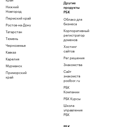
Другие
Нижний
продукты
Новгород
РБК
Пермский край
Облако для
бизнеса
Ростов-на-Дону
Корпоративный
Татарстан
регистратор
Тюмень
доменов
Черноземье
Хостинг
сайтов
Кавказ
Рег.решения
Карелия
Знакомства
Мурманск
Сайт
Приморский
знакомств
край
podbor.ru
РБК
Компании
РБК Курсы
Школа
управления
РБК
РБК