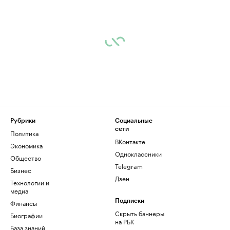
Рубрики
Социальные
сети
Политика
ВКонтакте
Экономика
Одноклассники
Общество
Telegram
Бизнес
Дзен
Технологии и
медиа
Финансы
Подписки
Скрыть баннеры
Биографии
на РБК
База знаний