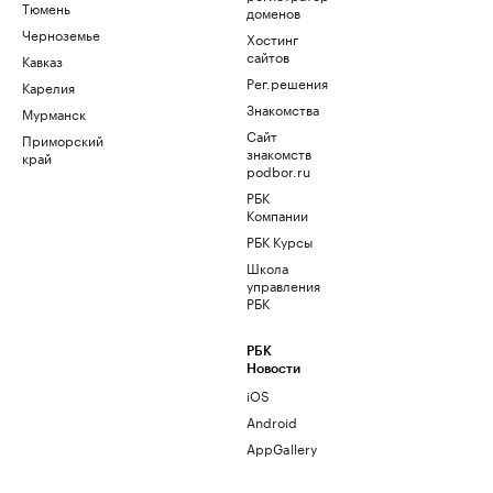
Тюмень
доменов
Черноземье
Хостинг
сайтов
Кавказ
Рег.решения
Карелия
Знакомства
Мурманск
Сайт
Приморский
знакомств
край
podbor.ru
РБК
Компании
РБК Курсы
Школа
управления
РБК
РБК
Новости
iOS
Android
AppGallery