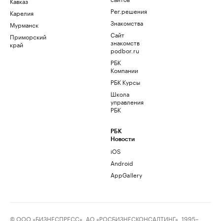
Кавказ
Рег.решения
Карелия
Знакомства
Мурманск
Сайт
Приморский
знакомств
край
podbor.ru
РБК
Компании
РБК Курсы
Школа
управления
РБК
РБК
Новости
iOS
Android
AppGallery
© ООО «БИЗНЕСПРЕСС», АО «РОСБИЗНЕСКОНСАЛТИНГ», 1995–