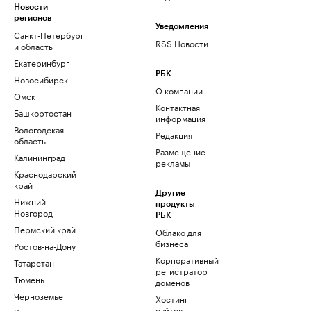
Новости
регионов
Уведомления
Санкт-Петербург
RSS Новости
и область
Екатеринбург
РБК
Новосибирск
О компании
Омск
Контактная
Башкортостан
информация
Вологодская
Редакция
область
Размещение
Калининград
рекламы
Краснодарский
край
Другие
Нижний
продукты
Новгород
РБК
Пермский край
Облако для
бизнеса
Ростов-на-Дону
Корпоративный
Татарстан
регистратор
Тюмень
доменов
Черноземье
Хостинг
сайтов