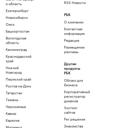
RSS Новости
и область
Екатеринбург
РБК
Новосибирск
О компании
Омск
Контактная
Башкортостан
информация
Вологодская
Редакция
область
Размещение
Калининград
рекламы
Краснодарский
край
Другие
Нижний
продукты
Новгород
РБК
Пермский край
Облако для
бизнеса
Ростов-на-Дону
Корпоративный
Татарстан
регистратор
Тюмень
доменов
Черноземье
Хостинг
сайтов
Кавказ
Рег.решения
Карелия
Знакомства
Мурманск